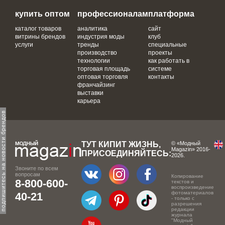
купить оптом
профессионалам
платформа
каталог товаров
аналитика
сайт
витрины брендов
индустрия моды
клуб
услуги
тренды
специальные
производство
проекты
технологии
как работать в
торговая площадь
системе
оптовая торговля
контакты
франчайзинг
выставки
карьера
одпишитесь на новости брендов
ТУТ КИПИТ ЖИЗНЬ,
© «Модный
Magazin» 2016-
ПРИСОЕДИНЯЙТЕСЬ:
2026.
Звоните по всем
вопросам
Копирование
8-800-600-
текстов и
воспроизведение
фотоматериалов
40-21
- только с
разрешения
редакции
журнала
"Модный