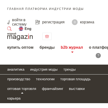
ГЛАВНАЯ ПЛАТФОРМА ИНДУСТРИИ МОДЫ
войти
в
регистрация
корзина
0
систему
Eng
поиск
купить оптом
бренды
b2b журнал
о платфо
?
аналитика
индустрия моды
тренды
производство
технологии
торговая площадь
оптовая торговля
франчайзинг
выставки
карьера