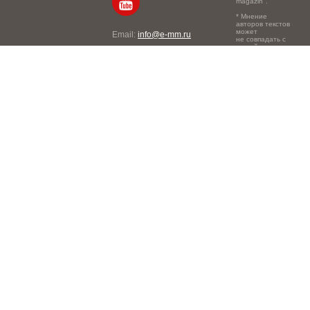
magazin".
* Мнение
авторов текстов
может
Email:
info@e-mm.ru
не совпадать с
точкой зрения
Адреса:
редакции.
Россия, г. Москва, 105066,
Токмаков переулок, дом №
16, строение 2, телефон:
+7-903-140-03-57
Россия, г. Санкт-Петербург,
191186, Офисный центр
"Казанский", Казанская ул,
7, телефон: 8-800-600-40-
21
Россия, г. Краснодар,
105066, Офисный центр
"Кутузовский", Северная
ул., 490, телефон: 8-800-
600-40-21
Россия, г. Нижний
Новгород, 603105,
Офисный центр "London",
Ошарская, 77А, телефон:
8-800-600-40-21