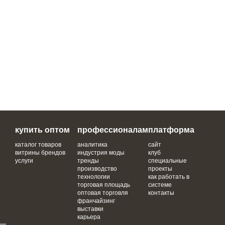
купить оптом
профессионалам
платформа
каталог товаров
аналитика
сайт
витрины брендов
индустрия моды
клуб
услуги
тренды
специальные
производство
проекты
технологии
как работать в
торговая площадь
системе
оптовая торговля
контакты
франчайзинг
выставки
карьера