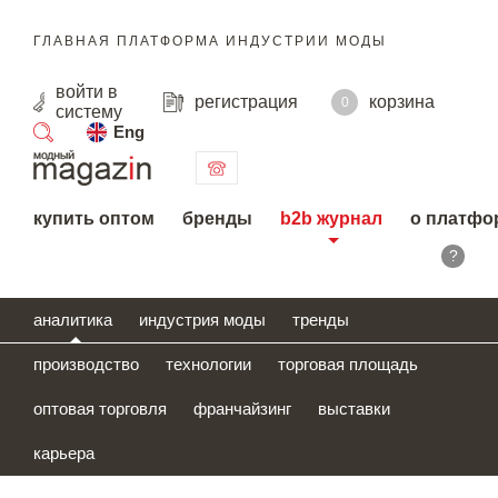
ГЛАВНАЯ ПЛАТФОРМА ИНДУСТРИИ МОДЫ
войти
в
регистрация
корзина
0
систему
Eng
поиск
купить оптом
бренды
b2b журнал
о платфо
?
аналитика
индустрия моды
тренды
производство
технологии
торговая площадь
оптовая торговля
франчайзинг
выставки
карьера