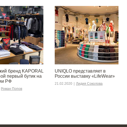
ский бренд KAPORAL
UNIQLO представляет в
вой первый бутик на
России выставку «LifeWear»
ии РФ
21.02.2020
|
Лидия Соколова
Роман Попов