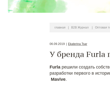
главная
|
B2B Журнал
|
Оптовая т
06.09.2019
|
Ekaterina Tsar
У бренда Furla
Furla
решили создать собств
разработки первого в истор
Mavive
.