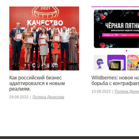
​​Как российский бизнес
Wildberries: новое н
адаптировался к новым
борьба с контрафак
реалиям.
15.08.2022
|
Полина Дени
29.09.2022
|
Полина Денисова