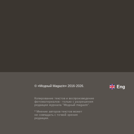
© «Модный Magazin» 2016-2026.
Eng
Копирование текстов и воспроизведение
фотоматериалов - только с разрешения
редакции журнала "Модный magazin".
* Мнение авторов текстов может
не совпадать с точкой зрения
редакции.