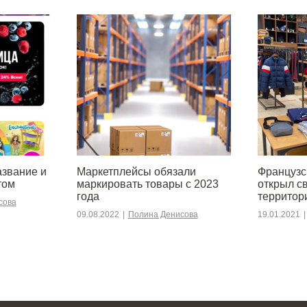
азвание и
Маркетплейсы обязали
Француз
том
маркировать товары с 2023
открыл с
года
территор
сова
09.08.2022
|
Полина Денисова
19.01.2021
|