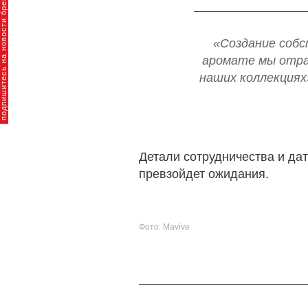
пишитесь на новости брендов
«Создание собс
аромате мы отра
наших коллекциях
Детали сотрудничества и да
превзойдет ожидания.
Фото: Mavive