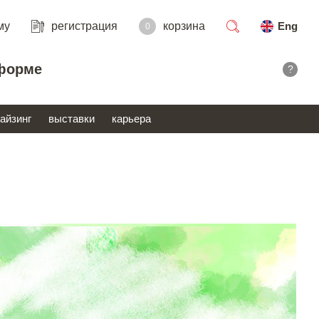
му
регистрация
корзина
Eng
0
поиск
форме
?
айзинг
выставки
карьера