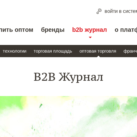
войти
в систе
пить оптом
бренды
b2b журнал
о плат
технологии
торговая площадь
оптовая торговля
франч
B2B Журнал