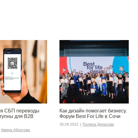
ля СБП переводы
Как дизайн помогает бизнесу.
ступны для B2B
Форум Best For Life в Сочи
30.09.2022
|
Полина Денисова
Амина Айзятова