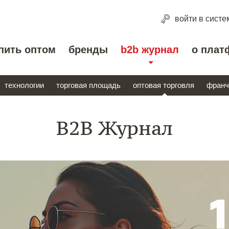
войти
в систе
пить оптом
бренды
b2b журнал
о плат
технологии
торговая площадь
оптовая торговля
франч
B2B Журнал