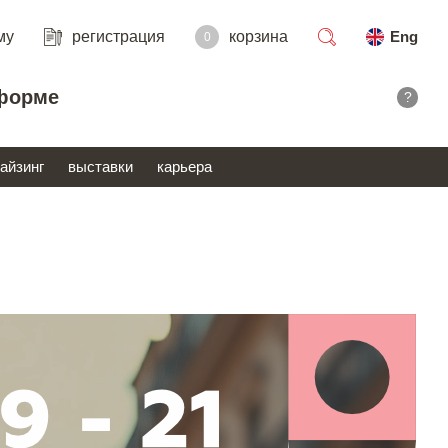
му
регистрация
корзина
Eng
0
поиск
форме
?
айзинг
выставки
карьера