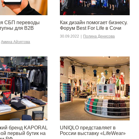
ля СБП переводы
Как дизайн помогает бизнесу.
ступны для B2B
Форум Best For Life в Сочи
30.09.2022
|
Полина Денисова
Амина Айзятова
ский бренд KAPORAL
UNIQLO представляет в
вой первый бутик на
России выставку «LifeWear»
ии РФ