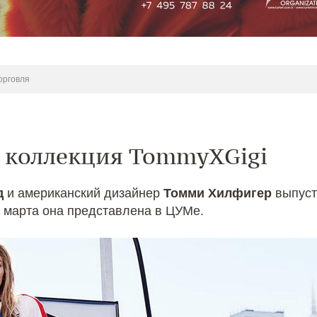
орговля
: коллекция TommyXGigi
д
и американский дизайнер
Томми Хилфигер
выпуст
 марта она представлена в ЦУМе.