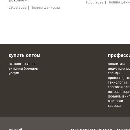
15.08.2022
|
Полина Дени
29.09.2022
|
Полина Денисова
купить оптом
професс
каталог товаров
аналитика
витрины брендов
индустрия м
услуги
тренды
производств
технологии
торговая пл
оптовая торг
франчайзинг
выставки
карьера