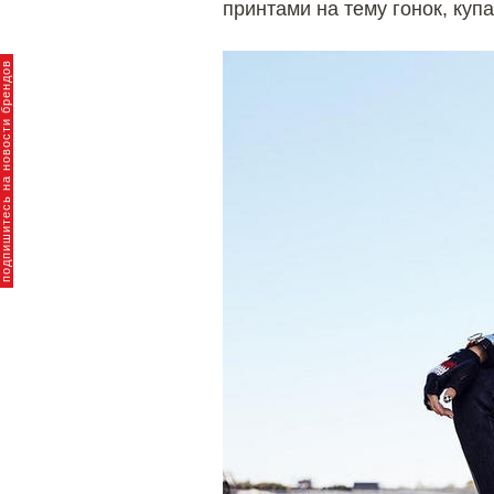
принтами на тему гонок, куп
пишитесь на новости брендов