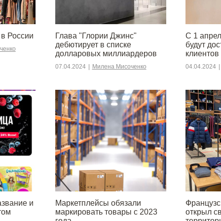
 в России
Глава "Глории Джинс"
С 1 апре
дебютирует в списке
будут до
ченко
долларовых миллиардеров
клиентов
07.04.2024
|
Милена Мисоченко
04.04.2024
|
азвание и
Маркетплейсы обязали
Француз
том
маркировать товары с 2023
открыл с
года
территор