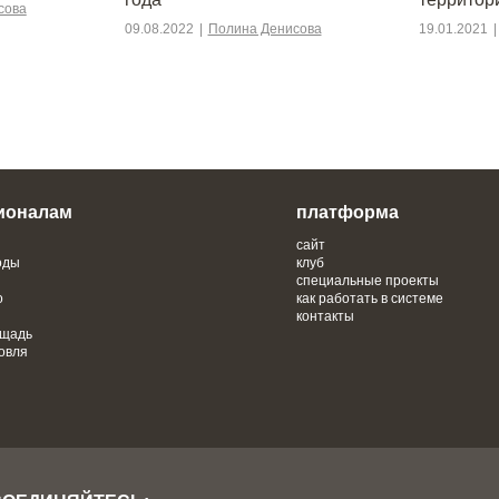
сова
09.08.2022
|
Полина Денисова
19.01.2021
|
ионалам
платформа
сайт
оды
клуб
специальные проекты
о
как работать в системе
контакты
ощадь
овля