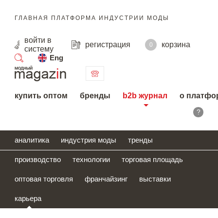
ГЛАВНАЯ ПЛАТФОРМА ИНДУСТРИИ МОДЫ
войти
в
регистрация
корзина
0
систему
Eng
поиск
купить оптом
бренды
b2b журнал
о платфо
?
аналитика
индустрия моды
тренды
производство
технологии
торговая площадь
оптовая торговля
франчайзинг
выставки
карьера