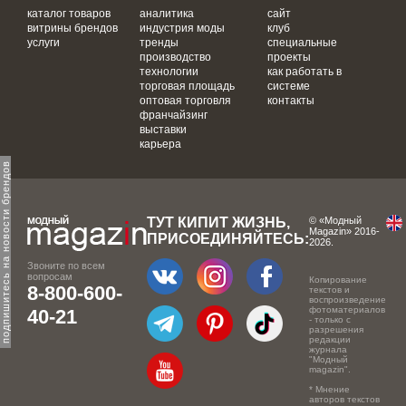
каталог товаров
аналитика
сайт
витрины брендов
индустрия моды
клуб
услуги
тренды
специальные
производство
проекты
технологии
как работать в
торговая площадь
системе
оптовая торговля
контакты
франчайзинг
выставки
карьера
одпишитесь на новости брендов
ТУТ КИПИТ ЖИЗНЬ,
© «Модный
Magazin» 2016-
ПРИСОЕДИНЯЙТЕСЬ:
2026.
Звоните по всем
вопросам
Копирование
8-800-600-
текстов и
воспроизведение
фотоматериалов
40-21
- только с
разрешения
редакции
журнала
"Модный
magazin".
* Мнение
авторов текстов