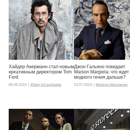
Хайдер Акерманн стал новым
Джон Гальяно покидает
креативным директором Tom
Maison Margiela: что ждет
Ford
модного гения дальше?
06.09.2024
|
Юлия Алтынбаева
23.07.2024
|
Милена Мисоченко