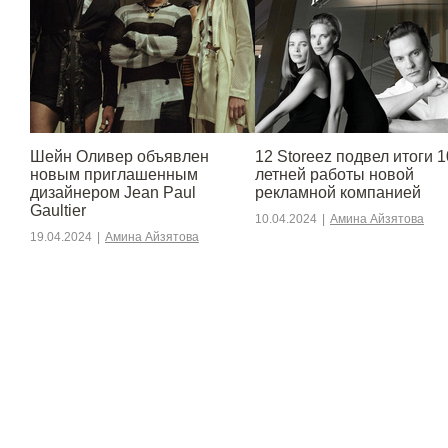
Шейн Оливер объявлен
12 Storeez подвел итоги 1
новым приглашенным
летней работы новой
дизайнером Jean Paul
рекламной компанией
Gaultier
10.04.2024
|
Амина Айзятова
19.04.2024
|
Амина Айзятова