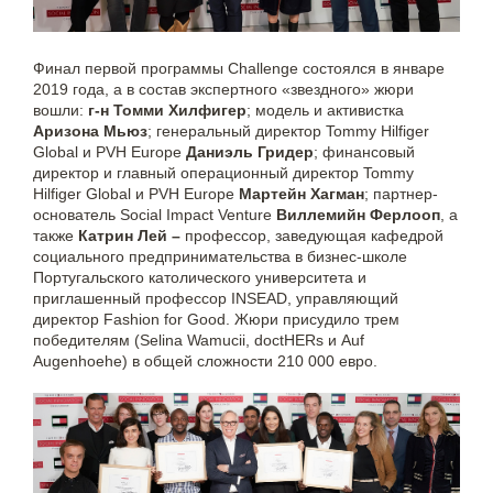
Финал первой программы Challenge состоялся в январе
2019 года, а в состав экспертного «звездного» жюри
вошли:
г-н Томми Хилфигер
; модель и активистка
Аризона Мьюз
; генеральный директор Tommy Hilfiger
Global и PVH Europe
Даниэль Гридер
; финансовый
директор и главный операционный директор Tommy
Hilfiger Global и PVH Europe
Мартейн Хагман
; партнер-
основатель Social Impact Venture
Виллемийн Ферлооп
, а
также
Катрин Лей –
профессор, заведующая кафедрой
социального предпринимательства в бизнес-школе
Португальского католического университета и
приглашенный профессор INSEAD, управляющий
директор Fashion for Good. Жюри присудило трем
победителям (Selina Wamucii, doctHERs и Auf
Augenhoehe) в общей сложности 210 000 евро.