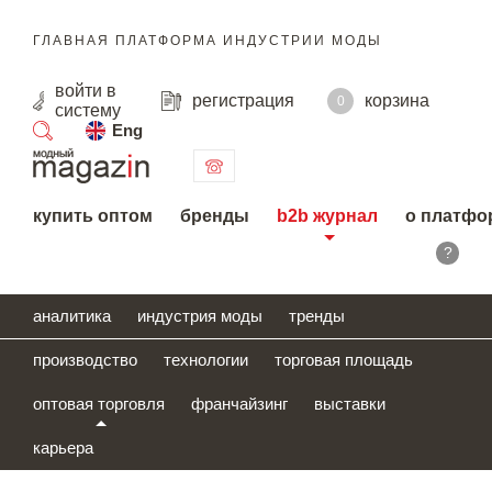
ГЛАВНАЯ ПЛАТФОРМА ИНДУСТРИИ МОДЫ
войти
в
регистрация
корзина
0
систему
Eng
поиск
купить оптом
бренды
b2b журнал
о платфо
?
аналитика
индустрия моды
тренды
производство
технологии
торговая площадь
оптовая торговля
франчайзинг
выставки
карьера