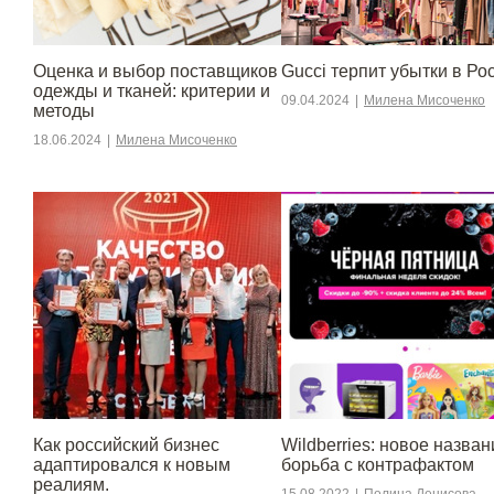
Оценка и выбор поставщиков
Gucci терпит убытки в Ро
одежды и тканей: критерии и
09.04.2024
|
Милена Мисоченко
методы
18.06.2024
|
Милена Мисоченко
​​Как российский бизнес
Wildberries: новое назван
адаптировался к новым
борьба с контрафактом
реалиям.