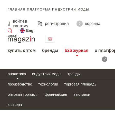
ГЛАВНАЯ ПЛАТФОРМА ИНДУСТРИИ МОДЫ
войти
в
регистрация
корзина
0
систему
Eng
поиск
купить оптом
бренды
b2b журнал
о платфо
?
аналитика
индустрия моды
тренды
производство
технологии
торговая площадь
оптовая торговля
франчайзинг
выставки
карьера