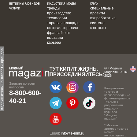
витрины брендов
индустрия моды
клуб
услуги
тренды
специальные
производство
проекты
технологии
как работать в
торговая площадь
системе
оптовая торговля
контакты
франчайзинг
выставки
карьера
одпишитесь на новости брендов
ТУТ КИПИТ ЖИЗНЬ,
© «Модный
Magazin» 2016-
ПРИСОЕДИНЯЙТЕСЬ:
2026.
Звоните по всем
вопросам
Копирование
8-800-600-
текстов и
воспроизведение
фотоматериалов
40-21
- только с
разрешения
редакции
журнала
"Модный
magazin".
* Мнение
авторов текстов
может
Email:
info@e-mm.ru
не совпадать с