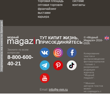
торговая площадь
системе
оптовая торговля
контакты
франчайзинг
выставки
карьера
одпишитесь на новости брендов
ТУТ КИПИТ ЖИЗНЬ,
© «Модный
Magazin» 2016-
ПРИСОЕДИНЯЙТЕСЬ:
2026.
Звоните по всем
вопросам
Копирование
8-800-600-
текстов и
воспроизведение
фотоматериалов
40-21
- только с
разрешения
редакции
журнала
"Модный
magazin".
* Мнение
авторов текстов
может
Email:
info@e-mm.ru
не совпадать с
точкой зрения
Адреса:
редакции.
Россия, г. Москва, 105066,
Токмаков переулок, дом №