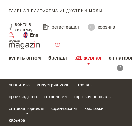
ГЛАВНАЯ ПЛАТФОРМА ИНДУСТРИИ МОДЫ
войти
в
регистрация
корзина
0
систему
Eng
поиск
купить оптом
бренды
b2b журнал
о платфо
?
аналитика
индустрия моды
тренды
производство
технологии
торговая площадь
оптовая торговля
франчайзинг
выставки
карьера