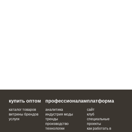
купить оптом
профессионалам
платформа
каталог товаров
аналитика
сайт
витрины брендов
индустрия моды
клуб
услуги
тренды
специальные
производство
проекты
технологии
как работать в