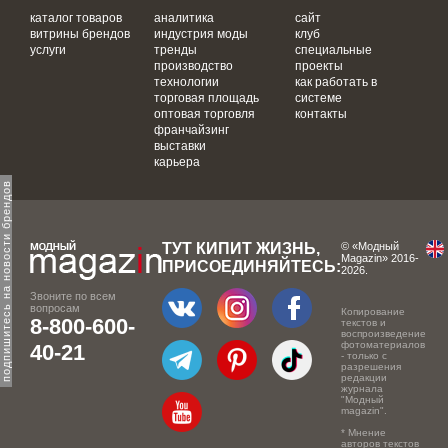
каталог товаров
аналитика
сайт
витрины брендов
индустрия моды
клуб
услуги
тренды
специальные
производство
проекты
технологии
как работать в
торговая площадь
системе
оптовая торговля
контакты
франчайзинг
выставки
карьера
одпишитесь на новости брендов
ТУТ КИПИТ ЖИЗНЬ,
© «Модный
Magazin» 2016-
ПРИСОЕДИНЯЙТЕСЬ:
2026.
Звоните по всем
вопросам
Копирование
8-800-600-
текстов и
воспроизведение
фотоматериалов
40-21
- только с
разрешения
редакции
журнала
"Модный
magazin".
* Мнение
авторов текстов