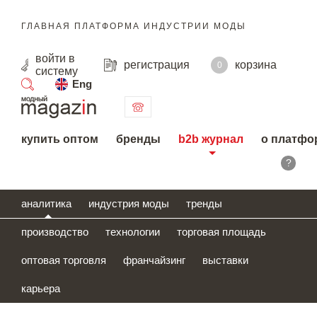
ГЛАВНАЯ ПЛАТФОРМА ИНДУСТРИИ МОДЫ
войти
в
регистрация
корзина
0
систему
Eng
поиск
купить оптом
бренды
b2b журнал
о платфо
?
аналитика
индустрия моды
тренды
производство
технологии
торговая площадь
оптовая торговля
франчайзинг
выставки
карьера