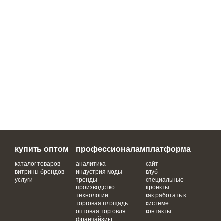
купить оптом
профессионалам
платформа
каталог товаров
аналитика
сайт
витрины брендов
индустрия моды
клуб
услуги
тренды
специальные
производство
проекты
технологии
как работать в
торговая площадь
системе
оптовая торговля
контакты
франчайзинг