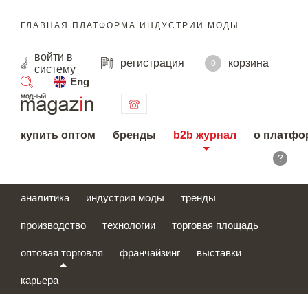
ГЛАВНАЯ ПЛАТФОРМА ИНДУСТРИИ МОДЫ
войти
в
регистрация
корзина
0
систему
Eng
поиск
купить оптом
бренды
b2b журнал
о платфо
?
аналитика
индустрия моды
тренды
производство
технологии
торговая площадь
оптовая торговля
франчайзинг
выставки
карьера