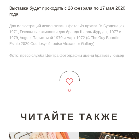
Выставка будет проходить с 28 февраля по 17 мая 2020
года.
Для иллюстраций использованы фото: Из архива Ги Бурдена, ок.
1971; Рекламные кампании для бренда Шарль Журдан, 1977 и
1979; Vogue. Париж, май 1970 и март 1972 (© The Guy Bourdin
Estate 2020 Courtesy of Louise Alexander Gallery).
Фото: пресс-служба Центра фотографии имени братьев Люмьер
0
ЧИТАЙТЕ ТАКЖЕ