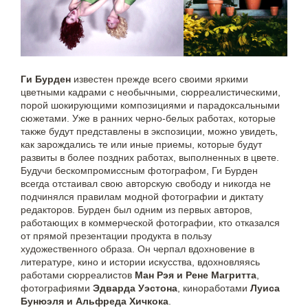
Ги Бурден
известен прежде всего своими яркими
цветными кадрами с необычными, сюрреалистическими,
порой шокирующими композициями и парадоксальными
сюжетами. Уже в ранних черно-белых работах, которые
также будут представлены в экспозиции, можно увидеть,
как зарождались те или иные приемы, которые будут
развиты в более поздних работах, выполненных в цвете.
Будучи бескомпромиссным фотографом, Ги Бурден
всегда отстаивал свою авторскую свободу и никогда не
подчинялся правилам модной фотографии и диктату
редакторов. Бурден был одним из первых авторов,
работающих в коммерческой фотографии, кто отказался
от прямой презентации продукта в пользу
художественного образа. Он черпал вдохновение в
литературе, кино и истории искусства, вдохновляясь
работами сюрреалистов
Ман Рэя и Рене Магритта
,
фотографиями
Эдварда Уэстона
, киноработами
Луиса
Бунюэля и Альфреда Хичкока
.