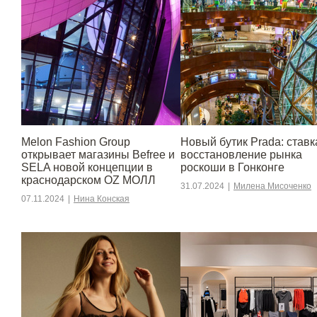
Melon Fashion Group
Новый бутик Prada: ставк
открывает магазины Befree и
восстановление рынка
SELA новой концепции в
роскоши в Гонконге
краснодарском OZ МОЛЛ
31.07.2024
|
Милена Мисоченко
07.11.2024
|
Нина Конская