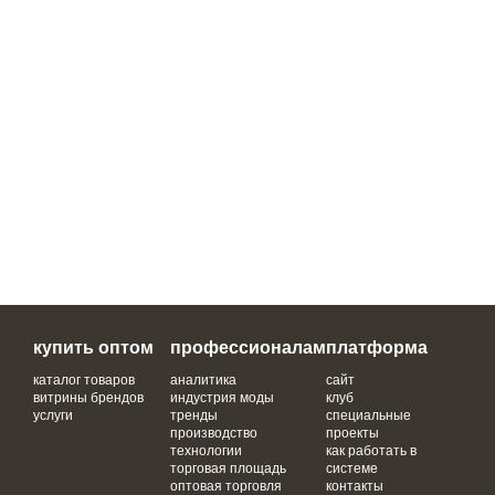
купить оптом
профессионалам
платформа
каталог товаров
аналитика
сайт
витрины брендов
индустрия моды
клуб
услуги
тренды
специальные
производство
проекты
технологии
как работать в
торговая площадь
системе
оптовая торговля
контакты