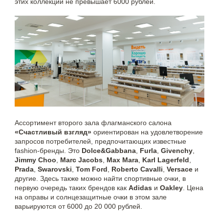
этих коллекций не превышает 6000 рублей.
Ассортимент второго зала флагманского салона
«Счастливый взгляд»
ориентирован на удовлетворение
запросов потребителей, предпочитающих известные
fashion-бренды. Это
Dolce&Gabbana
,
Furla
,
Givenchy
,
Jimmy Choo
,
Marc Jacobs
,
Max Mara
,
Karl Lagerfeld
,
Prada
,
Swarovski
,
Tom Ford
,
Roberto Cavalli
,
Versace
и
другие. Здесь также можно найти спортивные очки, в
первую очередь таких брендов как
Adidas
и
Oakley
. Цена
на оправы и солнцезащитные очки в этом зале
варьируются от 6000 до 20 000 рублей.