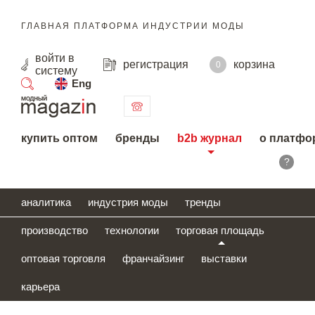
ГЛАВНАЯ ПЛАТФОРМА ИНДУСТРИИ МОДЫ
войти
в
регистрация
корзина
0
систему
Eng
поиск
купить оптом
бренды
b2b журнал
о платфо
?
аналитика
индустрия моды
тренды
производство
технологии
торговая площадь
оптовая торговля
франчайзинг
выставки
карьера