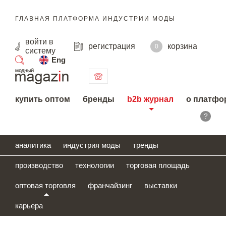
ГЛАВНАЯ ПЛАТФОРМА ИНДУСТРИИ МОДЫ
войти
в
регистрация
корзина
0
систему
Eng
поиск
купить оптом
бренды
b2b журнал
о платфо
?
аналитика
индустрия моды
тренды
производство
технологии
торговая площадь
оптовая торговля
франчайзинг
выставки
карьера