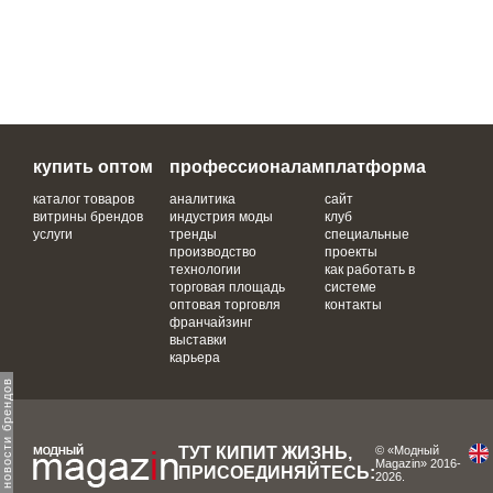
купить оптом
профессионалам
платформа
каталог товаров
аналитика
сайт
витрины брендов
индустрия моды
клуб
услуги
тренды
специальные
производство
проекты
технологии
как работать в
торговая площадь
системе
оптовая торговля
контакты
франчайзинг
выставки
карьера
одпишитесь на новости брендов
ТУТ КИПИТ ЖИЗНЬ,
© «Модный
Magazin» 2016-
ПРИСОЕДИНЯЙТЕСЬ:
2026.