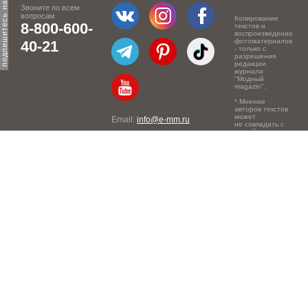
Звоните по всем
вопросам
Копирование
8-800-600-
текстов и
воспроизведение
фотоматериалов
40-21
- только с
разрешения
редакции
журнала
"Модный
magazin".
* Мнение
авторов текстов
может
Email:
info@e-mm.ru
не совпадать с
точкой зрения
Адреса:
редакции.
Россия, г. Москва, 105066,
Токмаков переулок, дом №
16, строение 2, телефон:
+7-903-140-03-57
Россия, г. Санкт-Петербург,
191186, Офисный центр
"Казанский", Казанская ул,
7, телефон: 8-800-600-40-
21
Россия, г. Краснодар,
105066, Офисный центр
"Кутузовский", Северная