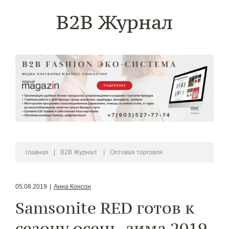
B2B Журнал
главная
|
B2B Журнал
|
Оптовая торговля
05.08.2019
|
Анна Консон
Samsonite RED готов к
сезону осень-зима 2019