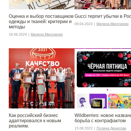
Оценка и выбор поставщиков
Gucci терпит убытки в Ро
одежды и тканей: критерии и
09.04.2024
|
Милена Мисоченко
методы
18.06.2024
|
Милена Мисоченко
​​Как российский бизнес
Wildberries: новое назван
адаптировался к новым
борьба с контрафактом
реалиям.
15.08.2022
|
Полина Денисова