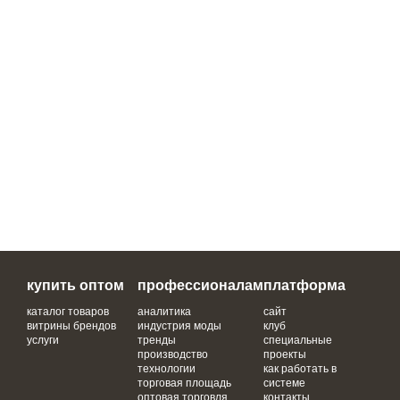
купить оптом
профессионалам
платформа
каталог товаров
аналитика
сайт
витрины брендов
индустрия моды
клуб
услуги
тренды
специальные
производство
проекты
технологии
как работать в
торговая площадь
системе
оптовая торговля
контакты