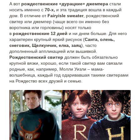
А вот
рождественские «дурацкие» джемпера
стали
носить именно с
70-х,
и эта традиция вошла в каждый
дом. В отличие от
Fairyisle sweater
, рождественский
свитер или джемпер (чаще всего он именно без
воротника или горловины) носят только
в
рождественские 12 дней
и ни днем больше. Для него
характерен крупный яркий рисунок (
Санта, олень,
снеговик, Щелкунчик, елка, заяц
), часто
дополненный аппликацией или вышивкой.
Рождественский свитер
должен быть обязательно
крупной вязки, хорошо, если такой свитер вам связали
родные, как, например, Молли Уизли – мама-
волшебница, каждый год одаривавшая такими свитерами
на Рождество всех друзей и семью.