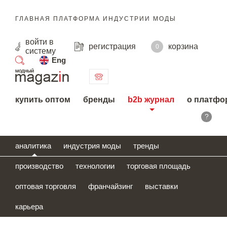
ГЛАВНАЯ ПЛАТФОРМА ИНДУСТРИИ МОДЫ
войти
в
регистрация
корзина
0
систему
Eng
поиск
купить оптом
бренды
b2b журнал
о платфо
?
аналитика
индустрия моды
тренды
производство
технологии
торговая площадь
оптовая торговля
франчайзинг
выставки
карьера