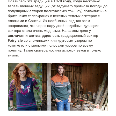
Появилась эта традиция в
1970 году
, когда несколько
телевизионных ведущих (от ведущего прогноза погоды до
популярных авторов политических ток-шоу) появились на
британских телеэкранах в веселых теплых свитерах с
елочками и Сантой. Их необычный вид так всем
понравился, что через пару дней подобные дурацкие
свитера стали очень модными. На самом деле у
англичан и шотландцев
есть традиционный свитер
Fairyisle
со снежинками или круговым узором по
кокетке или с мелкими полосами узоров по всему
полотну. Такие свитера носили испокон веков и только
зимой.