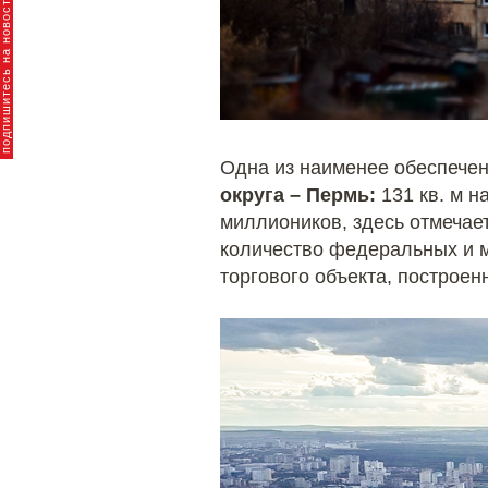
пишитесь на новости брендов
Одна из наименее обеспече
округа –
Пермь:
131 кв. м н
миллиоников, здесь отмечает
количество федеральных и м
торгового объекта, построе