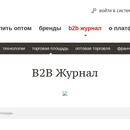
войти
в систе
пить оптом
бренды
b2b журнал
о плат
технологии
торговая площадь
оптовая торговля
франч
B2B Журнал
площадь