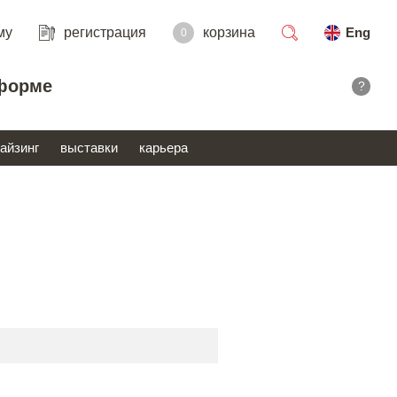
му
регистрация
корзина
Eng
0
поиск
форме
?
айзинг
выставки
карьера