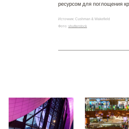
ресурсом для поглощения кр
Источник: Cushman & Wakefield
Фото:
shutterstock