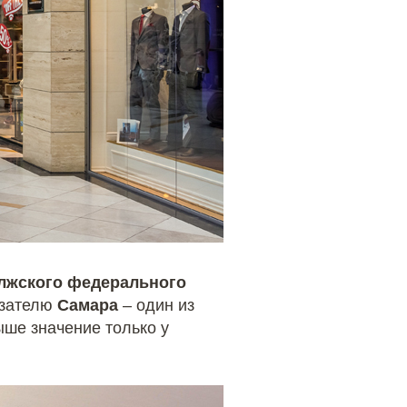
лжского федерального
азателю
Самара
– один из
ыше значение только у