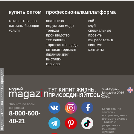
купить оптом
профессионалам
платформа
каталог товаров
аналитика
сайт
витрины брендов
индустрия моды
клуб
услуги
тренды
специальные
производство
проекты
технологии
как работать в
торговая площадь
системе
оптовая торговля
контакты
франчайзинг
выставки
карьера
одпишитесь на новости брендов
ТУТ КИПИТ ЖИЗНЬ,
© «Модный
Magazin» 2016-
ПРИСОЕДИНЯЙТЕСЬ:
2026.
Звоните по всем
вопросам
Копирование
8-800-600-
текстов и
воспроизведение
фотоматериалов
40-21
- только с
разрешения
редакции
журнала