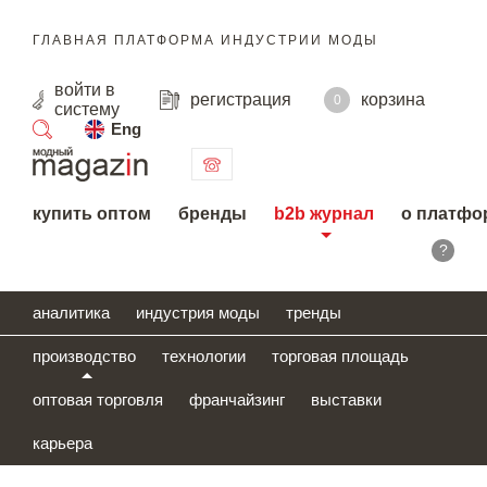
ГЛАВНАЯ ПЛАТФОРМА ИНДУСТРИИ МОДЫ
войти
в
регистрация
корзина
0
систему
Eng
поиск
купить оптом
бренды
b2b журнал
о платфо
?
аналитика
индустрия моды
тренды
производство
технологии
торговая площадь
оптовая торговля
франчайзинг
выставки
карьера