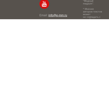
"Модный
magazin".
* Мнение
авторов текстов
может
Email:
info@e-mm.ru
не совпадать с
точкой зрения
Адреса:
редакции.
Россия, г. Москва, 105066,
Токмаков переулок, дом №
16, строение 2, телефон:
+7-903-140-03-57
Россия, г. Санкт-Петербург,
191186, Офисный центр
"Казанский", Казанская ул,
7, телефон: 8-800-600-40-
21
Россия, г. Краснодар,
105066, Офисный центр
"Кутузовский", Северная
ул., 490, телефон: 8-800-
600-40-21
Россия, г. Нижний
Новгород, 603105,
Офисный центр "London",
Ошарская, 77А, телефон: