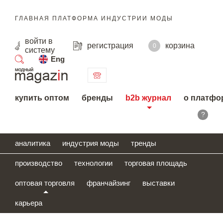
ГЛАВНАЯ ПЛАТФОРМА ИНДУСТРИИ МОДЫ
войти
в
регистрация
корзина
0
систему
Eng
поиск
купить оптом
бренды
b2b журнал
о платфо
?
аналитика
индустрия моды
тренды
производство
технологии
торговая площадь
оптовая торговля
франчайзинг
выставки
карьера