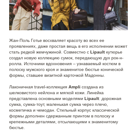
Жан-Поль Готье восхваляет красоту во всех ее
проявлениях, даже простая вещь в его исполнении может
стать редкой жемчужиной. Совместно с
Lipault
кутюрье
создал новую коллекцию сумок, передающую дух рок-н-
ролла. Источники вдохновения – узнаваемый костюм в
полоску мужского кроя и знаменитое бюстье конической
формы, ставшее визитной карточкой Мадонны.
Лаконичная travel-коллекция
Ampli
создана из
шелковистого нейлона и мягкой кожи. Линейка
представлена основными моделями
Lipault
: дорожная
сумка, сумка-тоут, маленькая сумка через плечо,
косметичка и чемодан. Стильный корпус классической
формы дополнен сдержанным принтом в полоску и
крепежными деталями, отсылающими к знаменитому
бюстье.