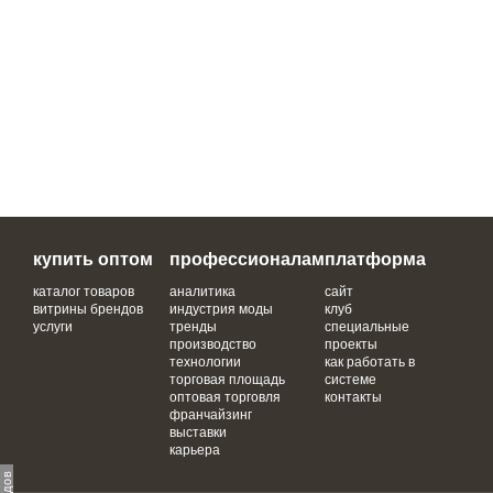
купить оптом
профессионалам
платформа
каталог товаров
аналитика
сайт
витрины брендов
индустрия моды
клуб
услуги
тренды
специальные
производство
проекты
технологии
как работать в
торговая площадь
системе
оптовая торговля
контакты
франчайзинг
выставки
карьера