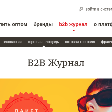
войти
в систе
пить оптом
бренды
b2b журнал
о плат
технологии
торговая площадь
оптовая торговля
франч
B2B Журнал