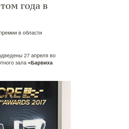
етом года в
премии в области
одведены 27 апреля во
ртного зала
«Барвиха