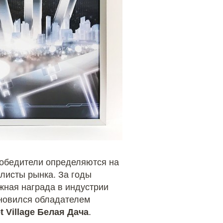
Победители определяются на
алисты рынка. За годы
жная награда в индустрии
новился обладателем
t Village Белая Дача
.