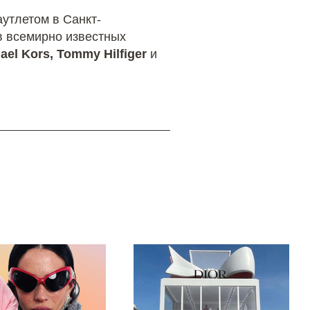
аутлетом в Санкт-
в всемирно известных
chael Kors, Tommy Hilfiger
и