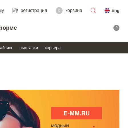
му
регистрация
корзина
Eng
0
поиск
форме
?
айзинг
выставки
карьера