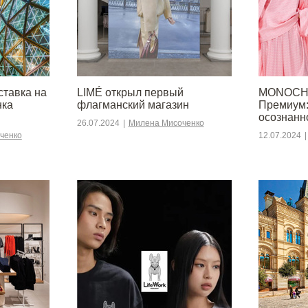
ставка на
LIMÉ открыл первый
MONOCHR
нка
флагманский магазин
Премиум:
осознанн
26.07.2024
|
Милена Мисоченко
ченко
12.07.2024
|