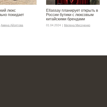
кий люкс
Ellassay планирует открыть в
льно покидает
России бутики с люксовым
китайскими брендами
Амина Айзятова
01.04.2024
|
Милена Мисоченко