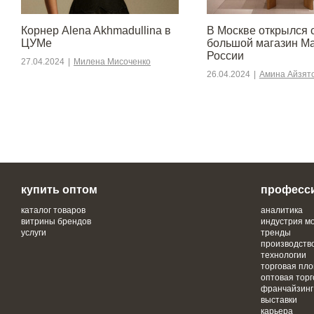
Корнер Alena Akhmadullina в
В Москве открылся
ЦУМе
большой магазин M
России
27.04.2024
|
Милена Мисоченко
26.04.2024
|
Амина Айзят
купить оптом
професс
каталог товаров
аналитика
витрины брендов
индустрия м
услуги
тренды
производств
технологии
торговая пл
оптовая торг
франчайзинг
выставки
карьера