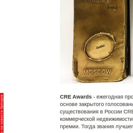
CRE Awards
- ежегодная пр
пишитесь на новости брендов
основе закрытого голосовани
существования в России СRE
коммерческой недвижимости.
премии. Тогда звания лучше