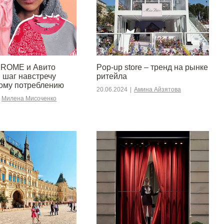
OME и Авито
Pop-up store – тренд на рынке
 шаг навстречу
ритейла
ому потреблению
20.06.2024
|
Амина Айзятова
Милена Мисоченко