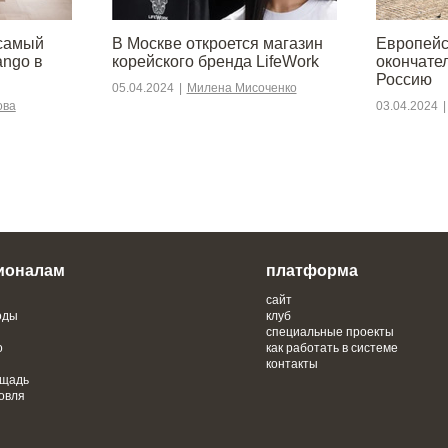
 самый
В Москве откроется магазин
Европейс
ango в
корейского бренда LifeWork
окончате
Россию
05.04.2024
|
Милена Мисоченко
ова
03.04.2024
|
ионалам
платформа
сайт
оды
клуб
специальные проекты
о
как работать в системе
контакты
ощадь
овля