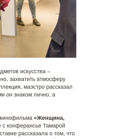
дметов искусства –
ино, захватить атмосферу
ллекция, маэстро рассказал
и он знаком лично, а
 кинофильма
«Женщина,
е с конферансье Тамарой
тавке рассказала о том, что