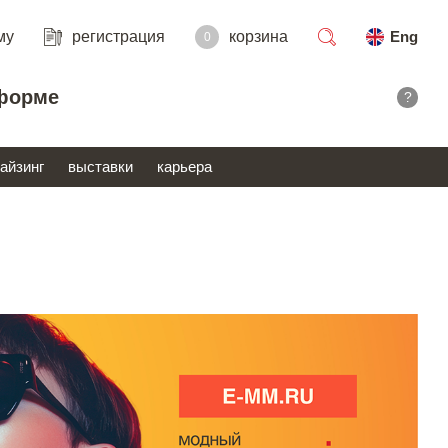
му
регистрация
корзина
Eng
0
поиск
форме
?
айзинг
выставки
карьера