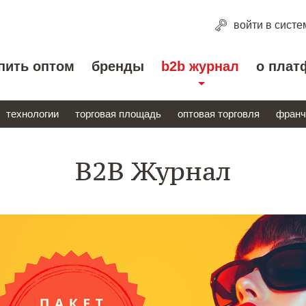
войти
в систе
пить оптом
бренды
b2b журнал
о плат
технологии
торговая площадь
оптовая торговля
франч
B2B Журнал