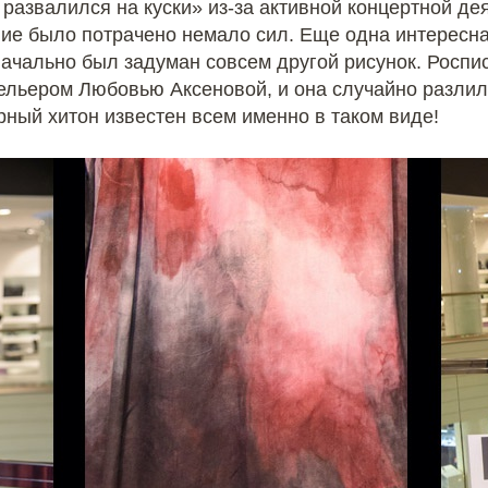
развалился на куски» из-за активной концертной де
ние было потрачено немало сил. Еще одна интересна
начально был задуман совсем другой рисунок. Роспи
льером Любовью Аксеновой, и она случайно разлила
рный хитон известен всем именно в таком виде!