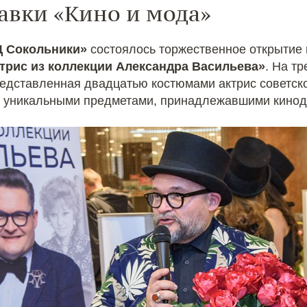
авки «Кино и мода»
Ц Сокольники»
состоялось торжественное открытие
трис из коллекции Александра Васильева»
. На т
редставленная двадцатью костюмами актрис советско
и уникальными предметами, принадлежавшими кинод