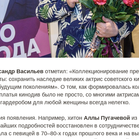
сандр Васильев
отметил: «Коллекционирование пре
ы: сохранить наследие великих актрис советского к
 будущим поколениям». О том, как формировалась ко
латья кинодив было не просто, со многими актрисам
 гардеробом для любой женщины всегда нелегко.
рия появления. Например, хитон
Аллы Пугачевой
из
айших подробностей восстановлен в сотрудничеств
а с певицей в 70–80-х годах прошлого века и на выс