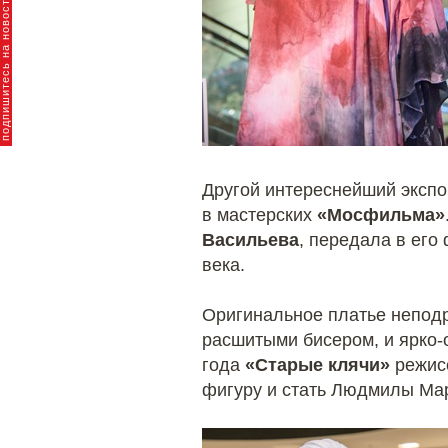
пишитесь на новости брендов
Другой интереснейший экспо
в мастерских
«Мосфильма»
Васильева
, передала в его
века.
Оригинальное платье непо
расшитыми бисером, и ярко-
года
«Старые клячи»
режис
фигуру и стать Людмилы Ма