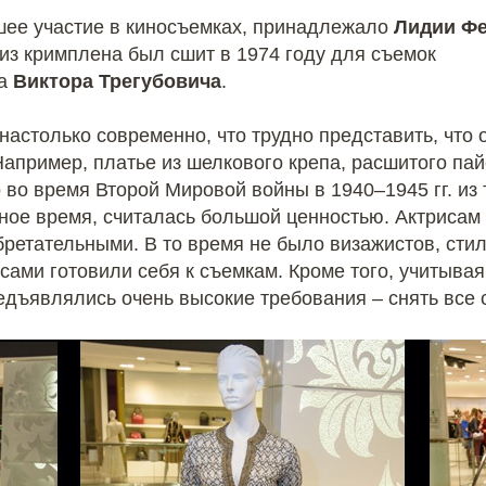
шее участие в киносъемках, принадлежало
Лидии Ф
з кримплена был сшит в 1974 году для съемок
ра
Виктора Трегубовича
.
настолько современно, что трудно представить, что 
Например, платье из шелкового крепа, расшитого па
 во время Второй Мировой войны в 1940–1945 гг. из
нное время, считалась большой ценностью. Актрисам
бретательными. В то время не было визажистов, стил
сами готовили себя к съемкам. Кроме того, учитывая
редъявлялись очень высокие требования – снять все 