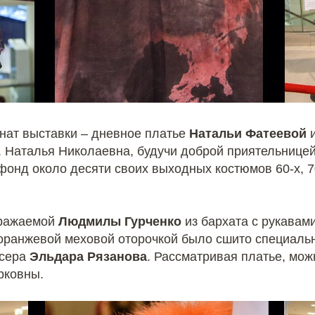
нат выставки – дневное платье
Натальи Фатеевой
и
. Наталья Николаевна, будучи доброй приятельнице
 фонд около десяти своих выходных костюмов 60-х, 7
дражаемой
Людмилы Гурченко
из бархата с рукавами
оранжевой меховой оторочкой было сшито специаль
сера
Эльдара Рязанова
. Рассматривая платье, мо
рковны.