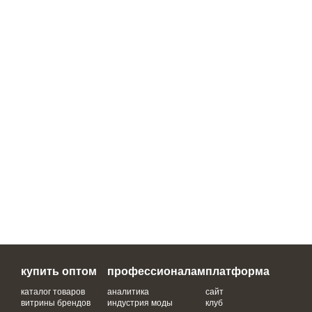
купить оптом
профессионалам
платформа
каталог товаров
аналитика
сайт
витрины брендов
индустрия моды
клуб