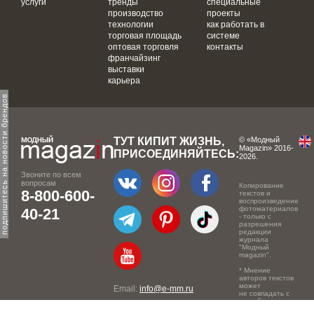
услуги
тренды
специальные
производство
проекты
технологии
как работать в
торговая площадь
системе
оптовая торговля
контакты
франчайзинг
выставки
карьера
одпишитесь на новости брендов
ТУТ КИПИТ ЖИЗНЬ,
© «Модный
Magazin» 2016-
ПРИСОЕДИНЯЙТЕСЬ:
2026.
Звоните по всем
вопросам
Копирование
8-800-600-
текстов и
воспроизведение
фотоматериалов
40-21
- только с
разрешения
редакции
журнала
"Модный
magazin".
* Мнение
авторов текстов
может
Email:
info@e-mm.ru
не совпадать с
точкой зрения
Адреса:
редакции.