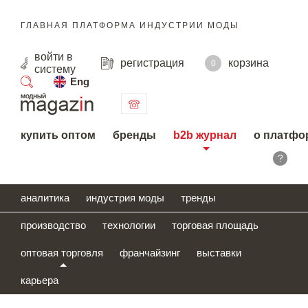
ГЛАВНАЯ ПЛАТФОРМА ИНДУСТРИИ МОДЫ
войти
в
регистрация
корзина
0
систему
Eng
поиск
купить оптом
бренды
b2b журнал
о платфо
?
аналитика
индустрия моды
тренды
производство
технологии
торговая площадь
оптовая торговля
франчайзинг
выставки
карьера