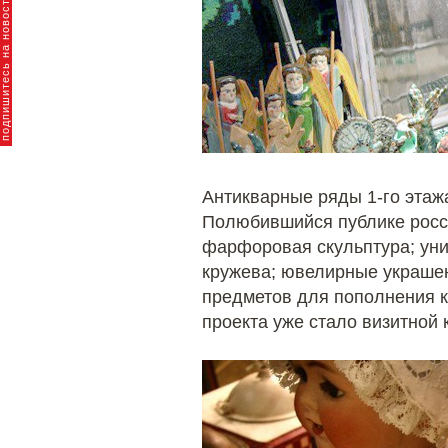
пишитесь на новости брендов
Антикварные ряды 1-го этаж
Полюбившийся публике росс
фарфоровая скульптура; уни
кружева; ювелирные украшен
предметов для пополнения к
проекта уже стало визитной