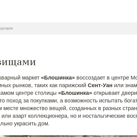
орговля
овищами
икварный маркет
«Блошинка»
воссоздает в центре М
ных рынков, таких как парижский
Сент-Уан
или знам
 самом центре столицы
«Блошинка»
открывает двери 
о поход за покупками, а возможность испытать бога
м месте множество вещей, созданных в разных стран
или азарт коллекционера, но и ностальгические вос
льно украсить дом.