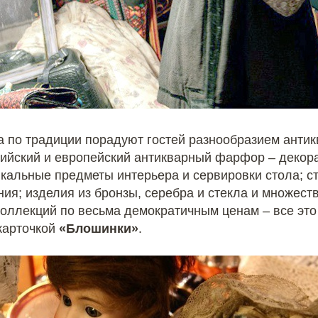
а по традиции порадуют гостей разнообразием анти
ийский и европейский антикварный фарфор – декора
кальные предметы интерьера и сервировки стола; с
ия; изделия из бронзы, серебра и стекла и множест
оллекций по весьма демократичным ценам – все эт
 карточкой
«Блошинки»
.