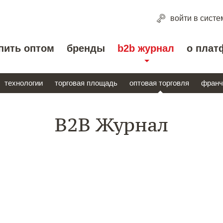
войти
в систе
пить оптом
бренды
b2b журнал
о плат
технологии
торговая площадь
оптовая торговля
франч
B2B Журнал