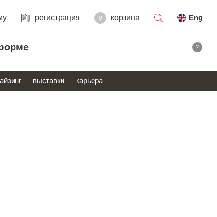
му
регистрация
корзина
Eng
0
поиск
форме
?
айзинг
выставки
карьера