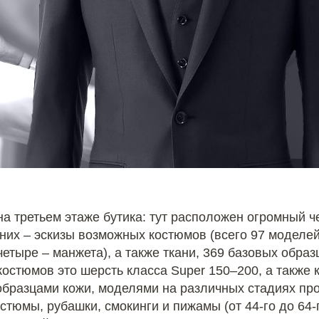
 на третьем этаже бутика: тут расположен огромный ч
них – эскизы возможных костюмов (всего 97 моделей
четыре – манжета), а также ткани, 369 базовых обра
костюмов это шерсть класса Super 150–200, а также
образцами кожи, моделями на различных стадиях пр
стюмы, рубашки, смокинги и пижамы (от 44-го до 64-г