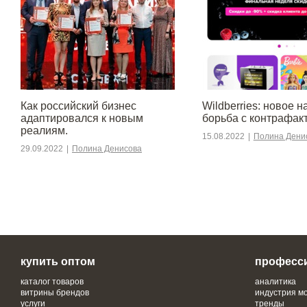
​​Как российский бизнес
Wildberries: новое н
адаптировался к новым
борьба с контрафак
реалиям.
15.08.2022
|
Полина Дени
29.09.2022
|
Полина Денисова
купить оптом
професс
каталог товаров
аналитика
витрины брендов
индустрия м
услуги
тренды