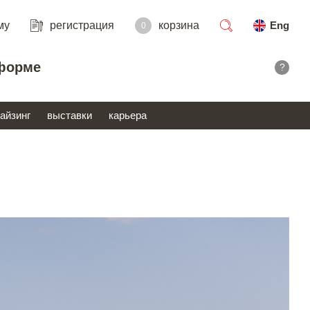
му
регистрация
корзина
Eng
0
поиск
форме
?
айзинг
выставки
карьера