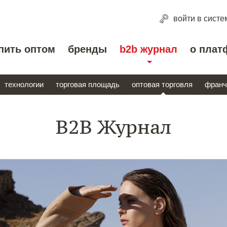
войти
в систе
пить оптом
бренды
b2b журнал
о плат
технологии
торговая площадь
оптовая торговля
франч
B2B Журнал