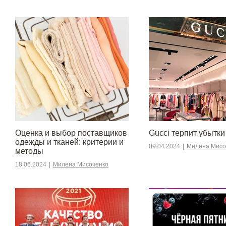
Оценка и выбор поставщиков
Gucci терпит убытки
одежды и тканей: критерии и
09.04.2024
|
Милена Мисо
методы
18.06.2024
|
Милена Мисоченко