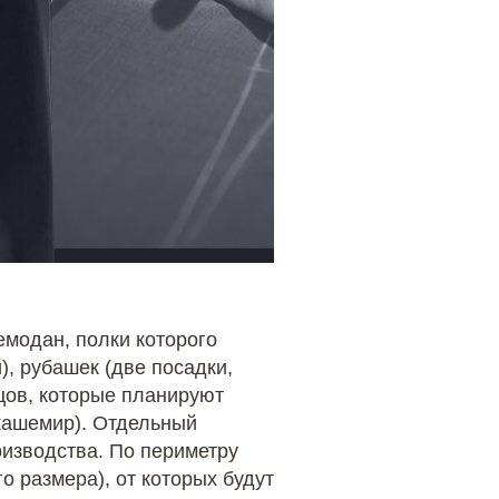
емодан, полки которого
), рубашек (две посадки,
зцов, которые планируют
 кашемир). Отдельный
оизводства. По периметру
о размера), от которых будут