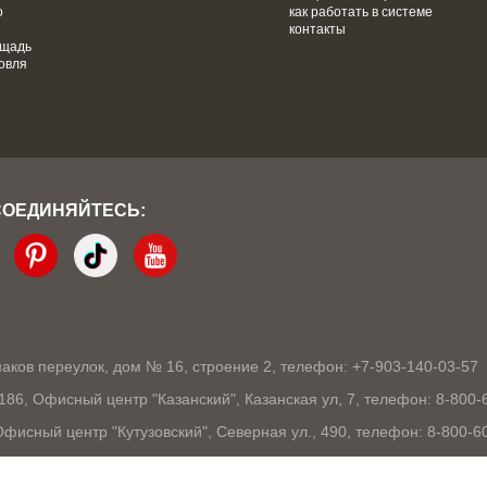
о
как работать в системе
контакты
ощадь
овля
СОЕДИНЯЙТЕСЬ:
кмаков переулок, дом № 16, строение 2, телефон: +7-903-140-03-57
1186, Офисный центр "Казанский", Казанская ул, 7, телефон: 8-800-
 Офисный центр "Кутузовский", Северная ул., 490, телефон: 8-800-6
03105, Офисный центр "London", Ошарская, 77А, телефон: 8-800-60