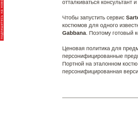
пишитесь на новости брендов
отталкиваться консультант и
Чтобы запустить сервис
Sart
костюмов для одного извест
Gabbana
. Поэтому готовый 
Ценовая политика для предм
персонифицированные предм
Портной на эталонном костюм
персонифицированная версия