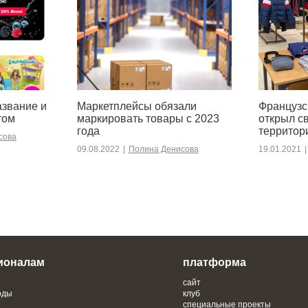
азвание и
Маркетплейсы обязали
Француз
том
маркировать товары с 2023
открыл с
года
территор
сова
09.08.2022
|
Полина Денисова
19.01.2021
|
ионалам
платформа
сайт
оды
клуб
специальные проекты