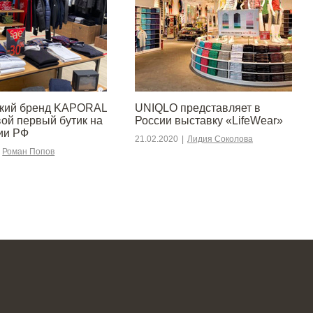
ский бренд KAPORAL
UNIQLO представляет в
вой первый бутик на
России выставку «LifeWear»
ии РФ
21.02.2020
|
Лидия Соколова
Роман Попов