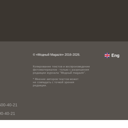
© «Модный Magazin» 2016-2026.
Eng
Копирование текстов и воспроизведение
фотоматериалов - только с разрешения
редакции журнала "Модный magazin".
* Мнение авторов текстов может
не совпадать с точкой зрения
редакции.
600-40-21
00-40-21
0-40-21