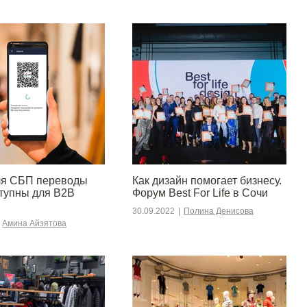
ля СБП переводы
Как дизайн помогает бизнесу.
ступны для B2B
Форум Best For Life в Сочи
30.09.2022
|
Полина Денисова
Амина Айзятова