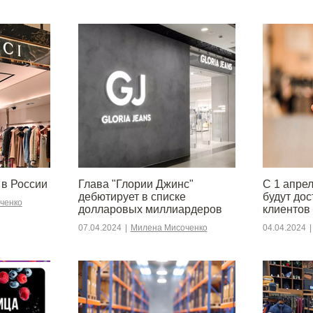
 в России
Глава "Глории Джинс"
С 1 апре
дебютирует в списке
будут до
ченко
долларовых миллиардеров
клиентов
07.04.2024
|
Милена Мисоченко
04.04.2024
|