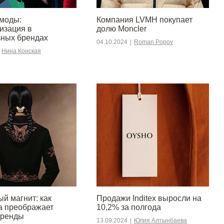
моды:
Компания LVMH покупает
изация в
долю Moncler
ных брендах
04.10.2024
|
Roman Popov
Нина Конская
й магнит: как
Продажи Inditex выросли на
а преображает
10,2% за полгода
бренды
13.09.2024
|
Юлия Алтынбаева