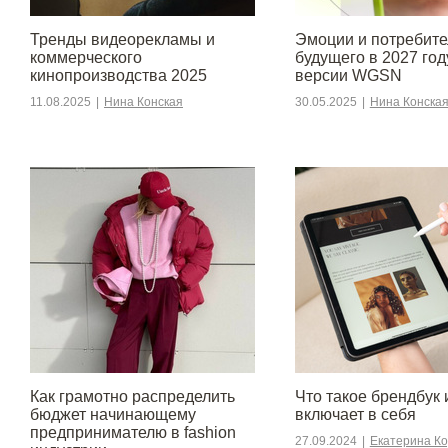
Тренды видеорекламы и
Эмоции и потребите
коммерческого
будущего в 2027 год
кинопроизводства 2025
версии WGSN
11.08.2025
|
Нина Конская
30.05.2025
|
Нина Конска
Как грамотно распределить
Что такое брендбук 
бюджет начинающему
включает в себя
предпринимателю в fashion
27.09.2024
|
Екатерина К