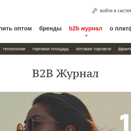
войти
в систе
пить оптом
бренды
b2b журнал
о плат
технологии
торговая площадь
оптовая торговля
франч
B2B Журнал