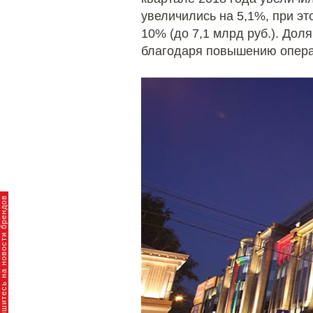
увеличились на 5,1%, при э
10% (до 7,1 млрд руб.). До
благодаря повышению опера
пишитесь на новости брендов