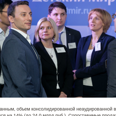
анным, объем консолидированной неаудированной в
ся на 14% (до 24,0 млрд руб.). Сопоставимые прода