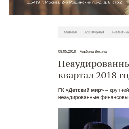
главная
|
B2B Журнал
|
Аналитика
08.05.2018
|
Альбина Весина
Неаудированные
квартал 2018 г
ГК «Детский мир»
– крупней
неаудированные финансовые 