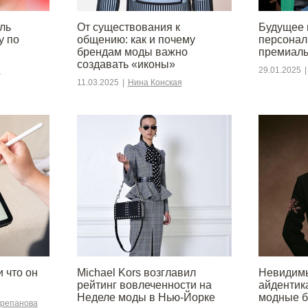
ль
От существования к
Будущее 
у по
общению: как и почему
персонал
брендам моды важно
премиаль
создавать «иконы»
я
29.01.2025
|
11.03.2025
|
Нина Конская
и что он
Michael Kors возглавил
Невидимы
рейтинг вовлеченности на
айдентик
Неделе моды в Нью-Йорке
модные 
орепанова