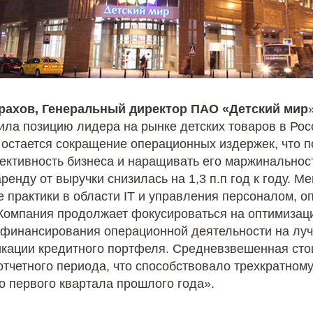
рахов, Генеральный директор ПАО «Детский мир
пила позицию лидера на рынке детских товаров в Ро
остается сокращение операционных издержек, что п
тивность бизнеса и наращивать его маржинальност
ренду от выручки снизилась на 1,3 п.п год к году. 
 практики в области IT и управления персоналом, о
 Компания продолжает фокусироваться на оптимизаци
 финансирования операционной деятельности на лу
кации кредитного портфеля. Средневзвешенная стои
отчетного периода, что способствовало трехкратном
о первого квартала прошлого года».