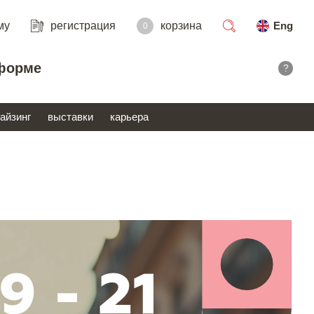
му
регистрация
корзина
Eng
0
поиск
форме
?
айзинг
выставки
карьера