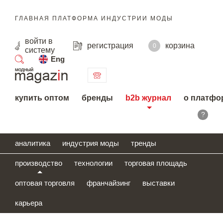
ГЛАВНАЯ ПЛАТФОРМА ИНДУСТРИИ МОДЫ
войти
в
регистрация
корзина
0
систему
Eng
поиск
купить оптом
бренды
b2b журнал
о платфо
?
аналитика
индустрия моды
тренды
производство
технологии
торговая площадь
оптовая торговля
франчайзинг
выставки
карьера