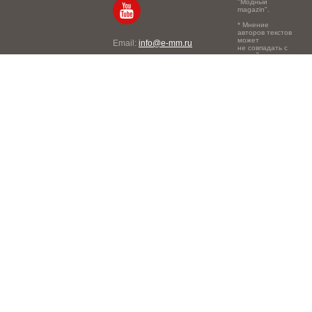
"Модный
magazin".
* Мнение
авторов текстов
может
Email:
info@e-mm.ru
не совпадать с
точкой зрения
Адреса:
редакции.
Россия, г. Москва, 105066,
Токмаков переулок, дом №
16, строение 2, телефон:
+7-903-140-03-57
Россия, г. Санкт-Петербург,
191186, Офисный центр
"Казанский", Казанская ул,
7, телефон: 8-800-600-40-
21
Россия, г. Краснодар,
105066, Офисный центр
"Кутузовский", Северная
ул., 490, телефон: 8-800-
600-40-21
Россия, г. Нижний
Новгород, 603105,
Офисный центр "London",
Ошарская, 77А, телефон:
8-800-600-40-21