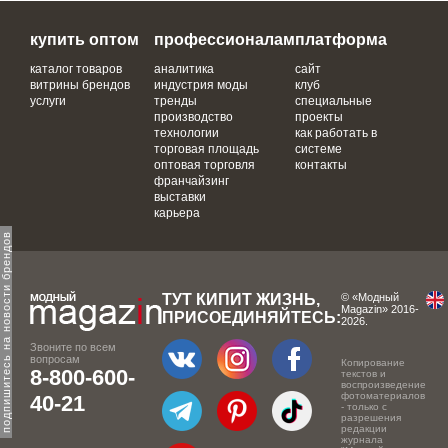
купить оптом
профессионалам
платформа
каталог товаров
аналитика
сайт
витрины брендов
индустрия моды
клуб
услуги
тренды
специальные
производство
проекты
технологии
как работать в
торговая площадь
системе
оптовая торговля
контакты
франчайзинг
выставки
карьера
одпишитесь на новости брендов
ТУТ КИПИТ ЖИЗНЬ,
© «Модный
Magazin» 2016-
ПРИСОЕДИНЯЙТЕСЬ:
2026.
Звоните по всем
вопросам
Копирование
8-800-600-
текстов и
воспроизведение
фотоматериалов
40-21
- только с
разрешения
редакции
журнала