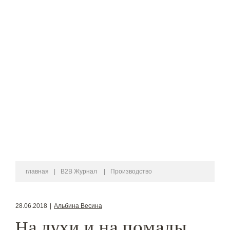
главная
|
B2B Журнал
|
Производство
28.06.2018
|
Альбина Весина
На духи и на помады