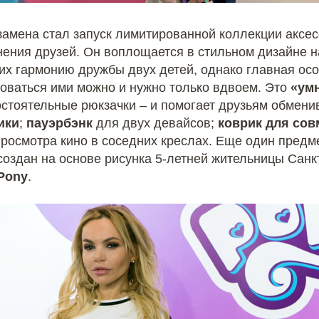
амена стал запуск лимитированной коллекции аксе
нения друзей. Он воплощается в стильном дизайне н
х гармонию дружбы двух детей, однако главная ос
зоваться ими можно и нужно только вдвоем. Это
«ум
остоятельные рюкзачки – и помогает друзьям обмен
ики
;
пауэрбэнк
для двух девайсов;
коврик для сов
росмотра кино в соседних креслах. Еще один предм
создан на основе рисунка 5-летней жительницы Санк
 Pony
.