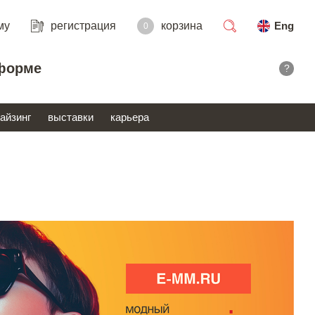
му
регистрация
корзина
Eng
0
поиск
форме
?
айзинг
выставки
карьера