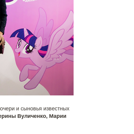
очери и сыновья известных
ерины Вуличенко, Марии