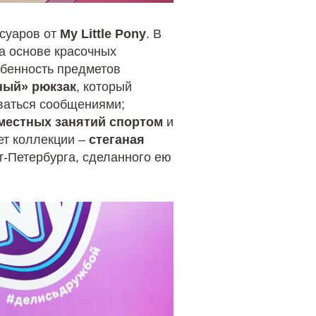
ссуаров от
My Little Pony
. В
а основе красочных
обенность предметов
ный» рюкзак
, который
иваться сообщениями;
местных занятий спортом
и
ет коллекции –
стеганая
т-Петербурга, сделанного ею