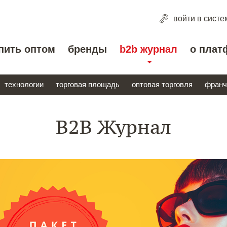
войти
в систе
пить оптом
бренды
b2b журнал
о плат
технологии
торговая площадь
оптовая торговля
франч
B2B Журнал