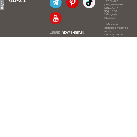
- только с
разрешения
редакции
журнала
"Модный
magazin".
* Мнение
авторов текстов
может
Email:
info@e-mm.ru
не совпадать с
точкой зрения
Адреса:
редакции.
Россия, г. Москва, 105066,
Токмаков переулок, дом №
16, строение 2, телефон:
+7-903-140-03-57
Россия, г. Санкт-Петербург,
191186, Офисный центр
"Казанский", Казанская ул,
7, телефон: 8-800-600-40-
21
Россия, г. Краснодар,
105066, Офисный центр
"Кутузовский", Северная
ул., 490, телефон: 8-800-
600-40-21
Россия, г. Нижний
Новгород, 603105,