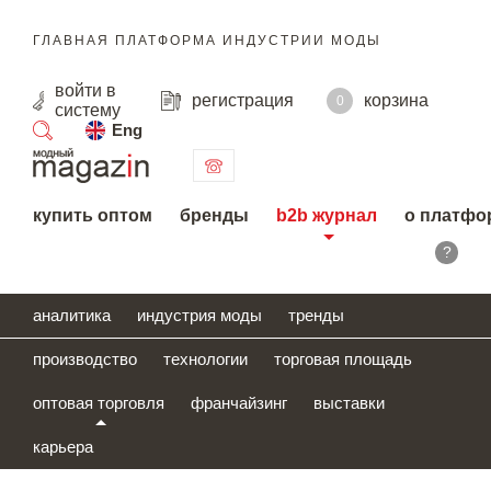
ГЛАВНАЯ ПЛАТФОРМА ИНДУСТРИИ МОДЫ
войти
в
регистрация
корзина
0
систему
Eng
поиск
купить оптом
бренды
b2b журнал
о платфо
?
аналитика
индустрия моды
тренды
производство
технологии
торговая площадь
оптовая торговля
франчайзинг
выставки
карьера