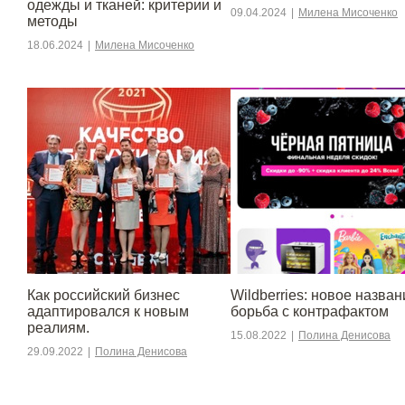
одежды и тканей: критерии и
09.04.2024
|
Милена Мисоченко
методы
18.06.2024
|
Милена Мисоченко
​​Как российский бизнес
Wildberries: новое назван
адаптировался к новым
борьба с контрафактом
реалиям.
15.08.2022
|
Полина Денисова
29.09.2022
|
Полина Денисова