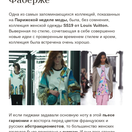
Одна из самых запоминающихся коллекций, показанных
на
Парижской неделе моды,
была, без сомнения,
коллекция женской одежды
SS19 от Louis Vuitton.
Вывернная по стилю, сочетающая в себе совершенно
новые идеи с проверенным временем стилем и кроем,
коллекция была встречена очень хорошо.
И если пиджаки задавали основную ноту в этой
пьесе
гармонии
и восторга перед цветом французских и
русских
абстракционистов
, то большинство женских
взглядов было приковано к
сумкам
. И они того стоили.