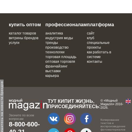
купить оптом
профессионалам
платформа
каталог товаров
аналитика
сайт
витрины брендов
индустрия моды
клуб
услуги
тренды
специальные
производство
проекты
технологии
как работать в
торговая площадь
системе
оптовая торговля
контакты
франчайзинг
выставки
карьера
одпишитесь на новости брендов
ТУТ КИПИТ ЖИЗНЬ,
© «Модный
Magazin» 2016-
ПРИСОЕДИНЯЙТЕСЬ:
2026.
Звоните по всем
вопросам
Копирование
8-800-600-
текстов и
воспроизведение
фотоматериалов
40-21