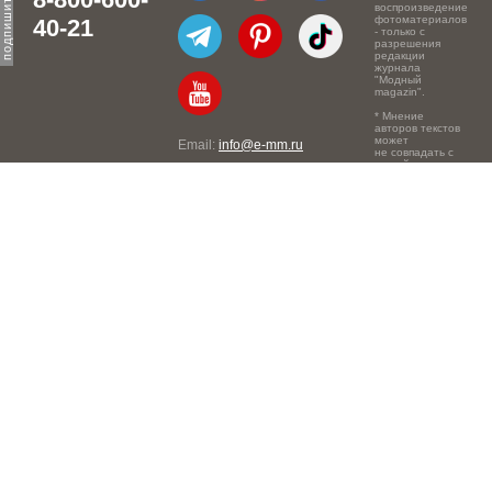
воспроизведение
фотоматериалов
40-21
- только с
разрешения
редакции
журнала
"Модный
magazin".
* Мнение
авторов текстов
может
Email:
info@e-mm.ru
не совпадать с
точкой зрения
Адреса:
редакции.
Россия, г. Москва, 105066,
Токмаков переулок, дом №
16, строение 2, телефон:
+7-903-140-03-57
Россия, г. Санкт-Петербург,
191186, Офисный центр
"Казанский", Казанская ул,
7, телефон: 8-800-600-40-
21
Россия, г. Краснодар,
105066, Офисный центр
"Кутузовский", Северная
ул., 490, телефон: 8-800-
600-40-21