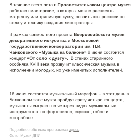
В течение всего лета в
Просветительском центре музея
работают мастерские, в которых можно расписать
матрешку или тряпичную куклу, освоить азы росписи по
стеклу и технику создания линогравюры.
В рамках совместного проекта
Всероссийского музея
декоративного искусства
и
Московской
государственной консерватории им. П.И.
Чайковского
«Музыка на балконе»
9 июня состоится
концерт
«От соло к дуэту».
В стенах старинного
особняка XVIII века прозвучит классическая музыка в
исполнении молодых, но уже именитых исполнителей.
16 июня состоится музыкальный марафон – в этот день в
Балконном зале музея пройдут сразу четыре концерта,
музыканты сыграют на четырех видах музыкальных
инструментов: на фортепиано, скрипке, гобое и
контрабасе.
Подробнее обо всех программах
здесь
.
Фото: Музей ДПИ