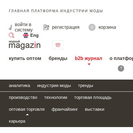
ГЛАВНАЯ ПЛАТФОРМА ИНДУСТРИИ МОДЫ
войти
в
регистрация
корзина
0
систему
Eng
поиск
купить оптом
бренды
b2b журнал
о платфо
?
аналитика
индустрия моды
тренды
производство
технологии
торговая площадь
оптовая торговля
франчайзинг
выставки
карьера