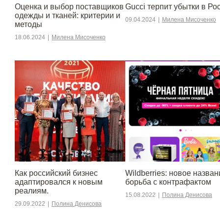
Оценка и выбор поставщиков
Gucci терпит убытки в Ро
одежды и тканей: критерии и
09.04.2024
|
Милена Мисоченко
методы
18.06.2024
|
Милена Мисоченко
​​Как российский бизнес
Wildberries: новое назван
адаптировался к новым
борьба с контрафактом
реалиям.
15.08.2022
|
Полина Денисова
29.09.2022
|
Полина Денисова