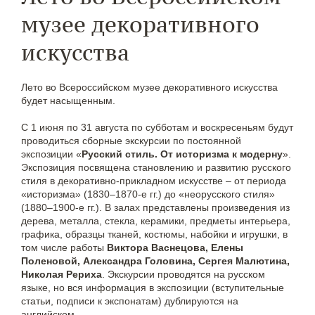
музее декоративного
искусства
Лето во Всероссийском музее декоративного искусства
будет насыщенным.
С 1 июня по 31 августа по субботам и воскресеньям будут
проводиться сборные экскурсии по постоянной
экспозиции «
Русский стиль. От историзма к модерну
».
Экспозиция посвящена становлению и развитию русского
стиля в декоративно-прикладном искусстве – от периода
«историзма» (1830–1870-е гг.) до «неорусского стиля»
(1880–1900-е гг.). В залах представлены произведения из
дерева, металла, стекла, керамики, предметы интерьера,
графика, образцы тканей, костюмы, набойки и игрушки, в
том числе работы
Виктора Васнецова, Елены
Поленовой, Александра Головина, Сергея Малютина,
Николая Рериха
. Экскурсии проводятся на русском
языке, но вся информация в экспозиции (вступительные
статьи, подписи к экспонатам) дублируются на
английском.