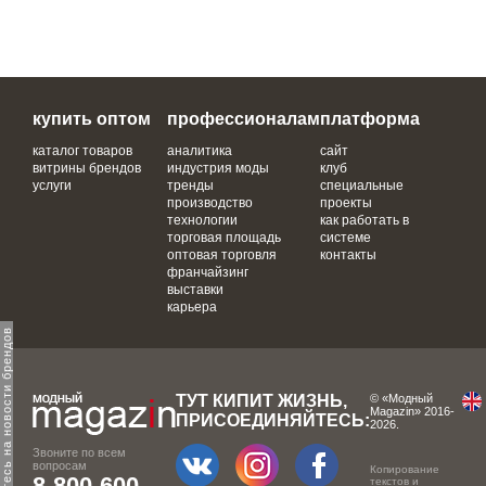
купить оптом
профессионалам
платформа
каталог товаров
аналитика
сайт
витрины брендов
индустрия моды
клуб
услуги
тренды
специальные
производство
проекты
технологии
как работать в
торговая площадь
системе
оптовая торговля
контакты
франчайзинг
выставки
карьера
одпишитесь на новости брендов
ТУТ КИПИТ ЖИЗНЬ,
© «Модный
Magazin» 2016-
ПРИСОЕДИНЯЙТЕСЬ:
2026.
Звоните по всем
вопросам
Копирование
8-800-600-
текстов и