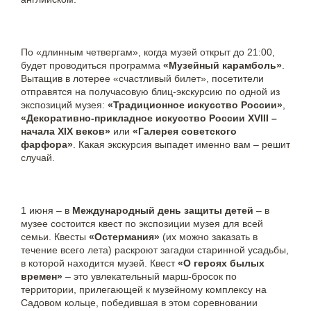
По «длинным четвергам», когда музей открыт до 21:00,
будет проводиться программа
«Музейный карамболь»
.
Вытащив в лотерее «счастливый билет», посетители
отправятся на получасовую блиц-экскурсию по одной из
экспозиций музея:
«Традиционное искусство России»
,
«Декоративно-прикладное искусство России XVIII –
начала XIX веков»
или
«Галерея советского
фарфора»
. Какая экскурсия выпадет именно вам – решит
случай.
1 июня – в
Международный день защиты детей
– в
музее состоится квест по экспозиции музея для всей
семьи. Квесты
«Остермания»
(их можно заказать в
течение всего лета) раскроют загадки старинной усадьбы,
в которой находится музей. Квест
«О героях былых
времен»
– это увлекательный марш-бросок по
территории, прилегающей к музейному комплексу на
Садовом кольце, победившая в этом соревновании