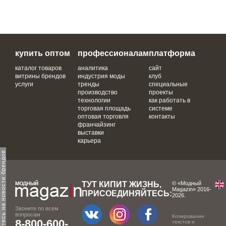
купить оптом
профессионалам
платформа
каталог товаров
аналитика
сайт
витрины брендов
индустрия моды
клуб
услуги
тренды
специальные
производство
проекты
технологии
как работать в
торговая площадь
системе
оптовая торговля
контакты
франчайзинг
выставки
карьера
одпишитесь на новости брендов
ТУТ КИПИТ ЖИЗНЬ,
© «Модный
Magazin» 2016-
ПРИСОЕДИНЯЙТЕСЬ:
2026.
Звоните по всем
вопросам
Копирование
8-800-600-
текстов и