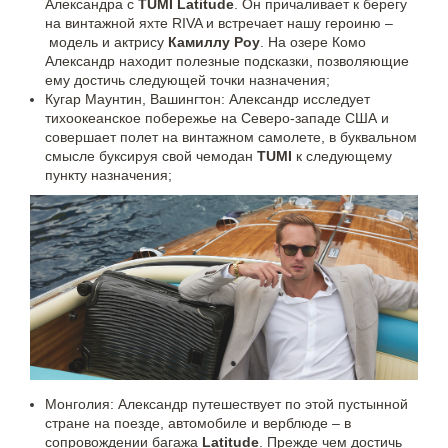
Александра с
TUMI Latitude
. Он причаливает к берегу
на винтажной яхте RIVA и встречает нашу героиню –
модель и актрису
Камиллу Роу
. На озере Комо
Александр находит полезные подсказки, позволяющие
ему достичь следующей точки назначения;
Кугар Маунтин, Вашингтон: Александр исследует
тихоокеанское побережье на Северо-западе США и
совершает полет на винтажном самолете, в буквальном
смысле буксируя свой чемодан
TUMI
к следующему
пункту назначения;
Монголия: Александр путешествует по этой пустынной
стране на поезде, автомобиле и верблюде – в
сопровождении багажа
Latitude
. Прежде чем достичь