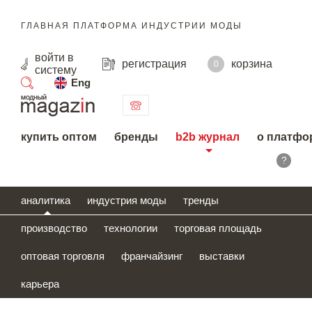
ГЛАВНАЯ ПЛАТФОРМА ИНДУСТРИИ МОДЫ
войти
в
регистрация
корзина
0
систему
Eng
поиск
купить оптом
бренды
b2b журнал
о платфо
?
аналитика
индустрия моды
тренды
производство
технологии
торговая площадь
оптовая торговля
франчайзинг
выставки
карьера