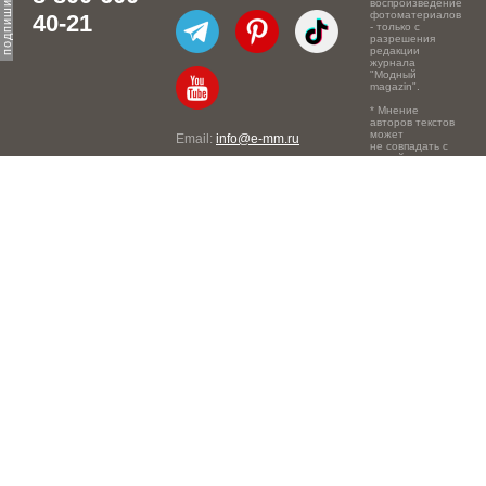
воспроизведение
фотоматериалов
40-21
- только с
разрешения
редакции
журнала
"Модный
magazin".
* Мнение
авторов текстов
может
Email:
info@e-mm.ru
не совпадать с
точкой зрения
Адреса:
редакции.
Россия, г. Москва, 105066,
Токмаков переулок, дом №
16, строение 2, телефон:
+7-903-140-03-57
Россия, г. Санкт-Петербург,
191186, Офисный центр
"Казанский", Казанская ул,
7, телефон: 8-800-600-40-
21
Россия, г. Краснодар,
105066, Офисный центр
"Кутузовский", Северная
ул., 490, телефон: 8-800-
600-40-21