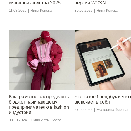
кинопроизводства 2025
версии WGSN
11.08.2025
|
Нина Конская
30.05.2025
|
Нина Конская
Как грамотно распределить
Что такое брендбук и что 
бюджет начинающему
включает в себя
предпринимателю в fashion
27.09.2024
|
Екатерина Корепан
индустрии
03.10.2024
|
Юлия Алтынбаева