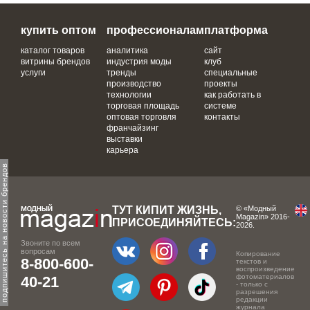
купить оптом
профессионалам
платформа
каталог товаров
аналитика
сайт
витрины брендов
индустрия моды
клуб
услуги
тренды
специальные
производство
проекты
технологии
как работать в
торговая площадь
системе
оптовая торговля
контакты
франчайзинг
выставки
карьера
одпишитесь на новости брендов
ТУТ КИПИТ ЖИЗНЬ,
© «Модный
Magazin» 2016-
ПРИСОЕДИНЯЙТЕСЬ:
2026.
Звоните по всем
вопросам
Копирование
8-800-600-
текстов и
воспроизведение
фотоматериалов
40-21
- только с
разрешения
редакции
журнала