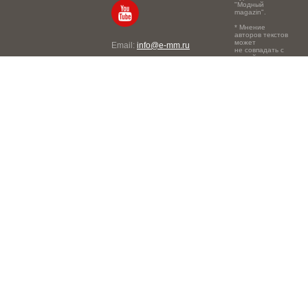
"Модный
magazin".
* Мнение
авторов текстов
может
Email:
info@e-mm.ru
не совпадать с
точкой зрения
Адреса:
редакции.
Россия, г. Москва, 105066,
Токмаков переулок, дом №
16, строение 2, телефон:
+7-903-140-03-57
Россия, г. Санкт-Петербург,
191186, Офисный центр
"Казанский", Казанская ул,
7, телефон: 8-800-600-40-
21
Россия, г. Краснодар,
105066, Офисный центр
"Кутузовский", Северная
ул., 490, телефон: 8-800-
600-40-21
Россия, г. Нижний
Новгород, 603105,
Офисный центр "London",
Ошарская, 77А, телефон: