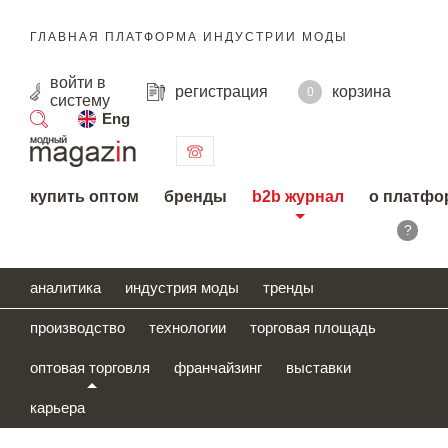
ГЛАВНАЯ ПЛАТФОРМА ИНДУСТРИИ МОДЫ
войти
в
регистрация
корзина
0
систему
Eng
поиск
купить оптом
бренды
b2b журнал
о платфо
?
аналитика
индустрия моды
тренды
производство
технологии
торговая площадь
оптовая торговля
франчайзинг
выставки
карьера