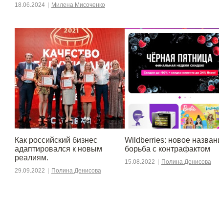
18.06.2024
|
Милена Мисоченко
​​Как российский бизнес
Wildberries: новое назван
адаптировался к новым
борьба с контрафактом
реалиям.
15.08.2022
|
Полина Денисова
29.09.2022
|
Полина Денисова