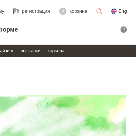
му
регистрация
корзина
Eng
0
поиск
форме
?
айзинг
выставки
карьера