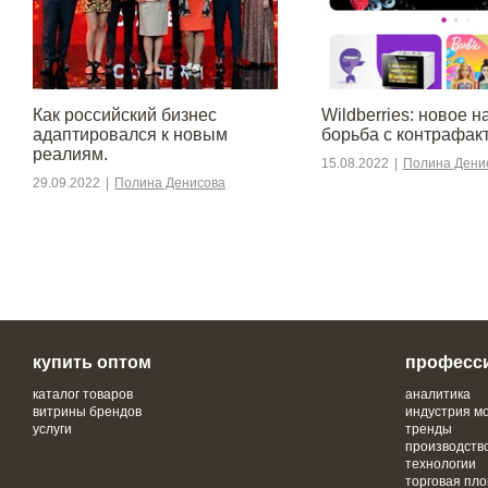
​​Как российский бизнес
Wildberries: новое н
адаптировался к новым
борьба с контрафак
реалиям.
15.08.2022
|
Полина Дени
29.09.2022
|
Полина Денисова
купить оптом
професс
каталог товаров
аналитика
витрины брендов
индустрия м
услуги
тренды
производств
технологии
торговая пл