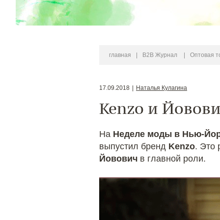
главная
|
B2B Журнал
|
Оптовая т
17.09.2018
|
Наталья Кулагина
Kenzo и Йовов
На
Неделе моды в Нью-Йо
выпустил бренд
Kenzo
. Это
Йовович
в главной роли.