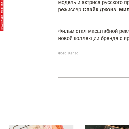
пишитесь на новости брендов
модель и актриса русского 
режиссер
Спайк Джонз
.
Мил
Фильм стал масштабной рек
новой коллекции бренда с я
Фото: Kenzo