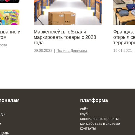
азвание и
Маркетплейсы обязали
Француз
том
маркировать товары с 2023
открыл с
года
территор
сова
09.08.2022
|
Полина Денисова
19.01.2021
|
ионалам
платформа
сайт
оды
клуб
специальные проекты
о
как работать в системе
контакты
ощадь