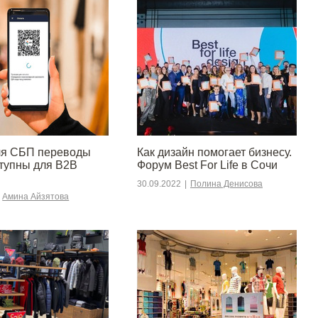
ля СБП переводы
Как дизайн помогает бизнесу.
ступны для B2B
Форум Best For Life в Сочи
30.09.2022
|
Полина Денисова
Амина Айзятова