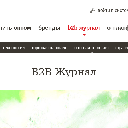
войти
в систе
пить оптом
бренды
b2b журнал
о плат
технологии
торговая площадь
оптовая торговля
франч
B2B Журнал