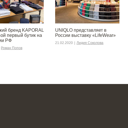
ский бренд KAPORAL
UNIQLO представляет в
вой первый бутик на
России выставку «LifeWear»
ии РФ
21.02.2020
|
Лидия Соколова
Роман Попов