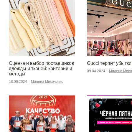
Оценка и выбор поставщиков
Gucci терпит убытки
одежды и тканей: критерии и
09.04.2024
|
Милена Мисо
методы
18.06.2024
|
Милена Мисоченко