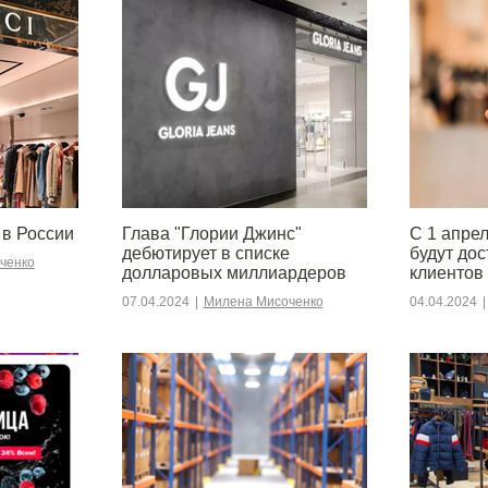
 в России
Глава "Глории Джинс"
С 1 апре
дебютирует в списке
будут до
ченко
долларовых миллиардеров
клиентов
07.04.2024
|
Милена Мисоченко
04.04.2024
|