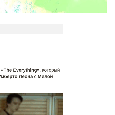
а
«The Everything»
, который
Умберто Леона
с
Милой