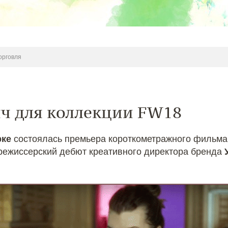
орговля
ич для коллекции FW18
рке
состоялась премьера короткометражного фильм
 режиссерский дебют креативного директора бренда