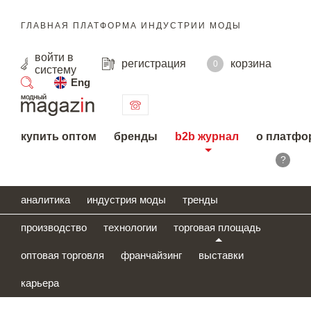
ГЛАВНАЯ ПЛАТФОРМА ИНДУСТРИИ МОДЫ
войти
в
регистрация
корзина
0
систему
Eng
поиск
купить оптом
бренды
b2b журнал
о платфо
?
аналитика
индустрия моды
тренды
производство
технологии
торговая площадь
оптовая торговля
франчайзинг
выставки
карьера