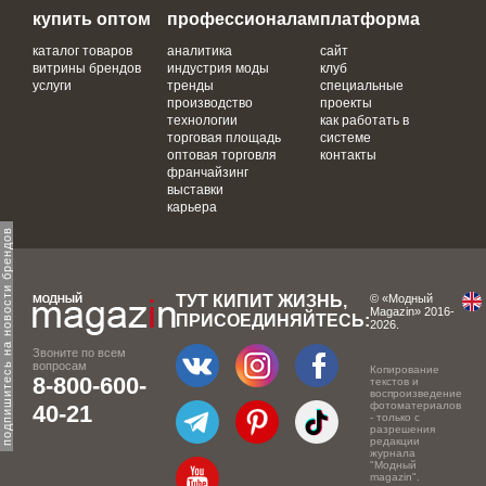
купить оптом
профессионалам
платформа
каталог товаров
аналитика
сайт
витрины брендов
индустрия моды
клуб
услуги
тренды
специальные
производство
проекты
технологии
как работать в
торговая площадь
системе
оптовая торговля
контакты
франчайзинг
выставки
карьера
одпишитесь на новости брендов
ТУТ КИПИТ ЖИЗНЬ,
© «Модный
Magazin» 2016-
ПРИСОЕДИНЯЙТЕСЬ:
2026.
Звоните по всем
вопросам
Копирование
8-800-600-
текстов и
воспроизведение
фотоматериалов
40-21
- только с
разрешения
редакции
журнала
"Модный
magazin".