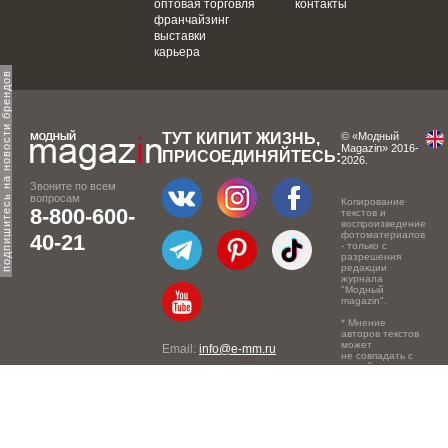
оптовая торговля
контакты
франчайзинг
выставки
карьера
одпишитесь на новости брендов
ТУТ КИПИТ ЖИЗНЬ,
© «Модный
Magazin» 2016-
ПРИСОЕДИНЯЙТЕСЬ:
2026.
Звоните по всем
вопросам
Копирование
8-800-600-
текстов и
воспроизведение
фотоматериалов
40-21
- только с
разрешения
редакции
журнала
"Модный
magazin".
* Мнение
авторов текстов
может
Email:
info@e-mm.ru
не совпадать с
точкой зрения
Адреса:
редакции.
Россия, г. Москва, 105066,
Токмаков переулок, дом №
16, строение 2, телефон: