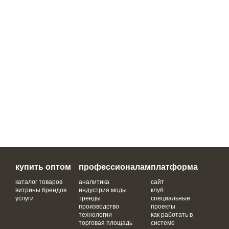
купить оптом
профессионалам
платформа
каталог товаров
аналитика
сайт
витрины брендов
индустрия моды
клуб
услуги
тренды
специальные
производство
проекты
технологии
как работать в
торговая площадь
системе