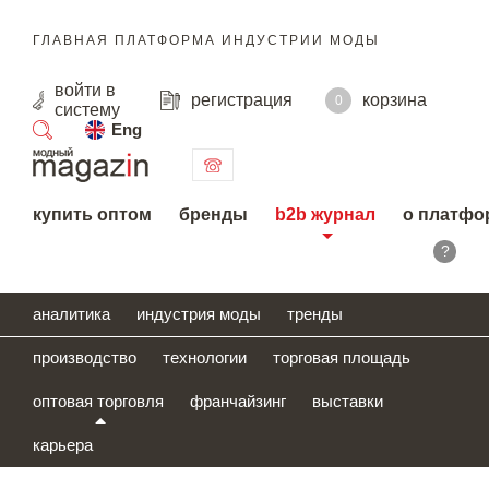
ГЛАВНАЯ ПЛАТФОРМА ИНДУСТРИИ МОДЫ
войти
в
регистрация
корзина
0
систему
Eng
поиск
купить оптом
бренды
b2b журнал
о платфо
?
аналитика
индустрия моды
тренды
производство
технологии
торговая площадь
оптовая торговля
франчайзинг
выставки
карьера