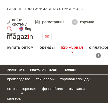
ГЛАВНАЯ ПЛАТФОРМА ИНДУСТРИИ МОДЫ
войти
в
регистрация
корзина
0
систему
Eng
поиск
купить оптом
бренды
b2b журнал
о платфо
?
аналитика
индустрия моды
тренды
производство
технологии
торговая площадь
оптовая торговля
франчайзинг
выставки
карьера