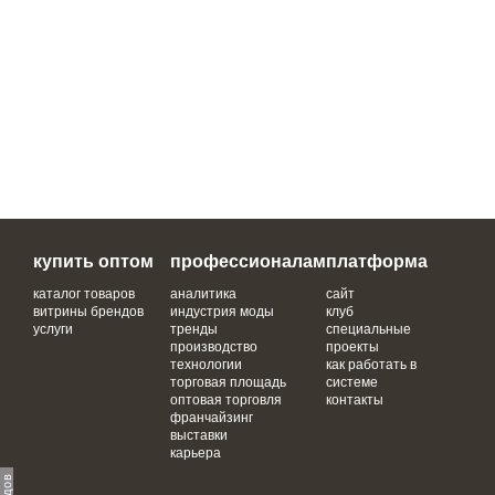
купить оптом
профессионалам
платформа
каталог товаров
аналитика
сайт
витрины брендов
индустрия моды
клуб
услуги
тренды
специальные
производство
проекты
технологии
как работать в
торговая площадь
системе
оптовая торговля
контакты
франчайзинг
выставки
карьера