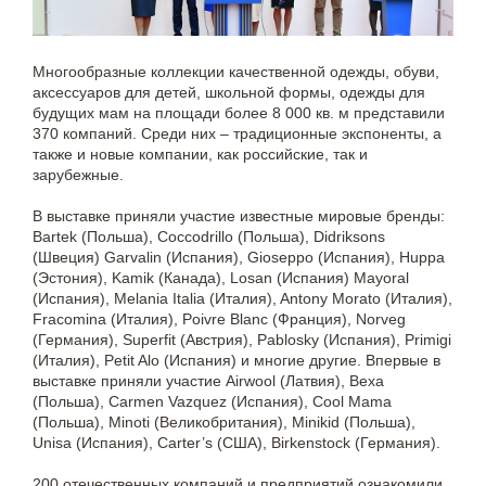
Многообразные коллекции качественной одежды, обуви,
аксессуаров для детей, школьной формы, одежды для
будущих мам на площади более 8 000 кв. м представили
370 компаний. Среди них – традиционные экспоненты, а
также и новые компании, как российские, так и
зарубежные.
В выставке приняли участие известные мировые бренды:
Bartek (Польша), Coccodrillo (Польша), Didriksons
(Швеция) Garvalin (Испания), Gioseppo (Испания), Huppa
(Эстония), Kamik (Канада), Losan (Испания) Mayoral
(Испания), Melania Italia (Италия), Antony Morato (Италия),
Fracomina (Италия), Poivre Blanc (Франция), Norveg
(Германия), Superfit (Австрия), Pablosky (Испания), Primigi
(Италия), Petit Alo (Испания) и многие другие. Впервые в
выставке приняли участие Airwool (Латвия), Bexa
(Польша), Carmen Vazquez (Испания), Cool Mama
(Польша), Minoti (Великобритания), Minikid (Польша),
Unisa (Испания), Carter’s (США), Birkenstock (Германия).
200 отечественных компаний и предприятий ознакомили