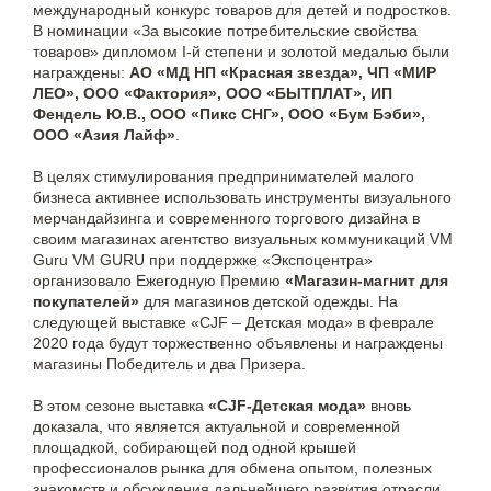
международный конкурс товаров для детей и подростков.
В номинации «За высокие потребительские свойства
товаров» дипломом I-й степени и золотой медалью были
награждены:
АО «МД НП «Красная звезда», ЧП «МИР
ЛЕО», ООО «Фактория», ООО «БЫТПЛАТ», ИП
Фендель Ю.В., ООО «Пикс СНГ», ООО «Бум Бэби»,
ООО «Азия Лайф»
.
В целях стимулирования предпринимателей малого
бизнеса активнее использовать инструменты визуального
мерчандайзинга и современного торгового дизайна в
своим магазинах агентство визуальных коммуникаций VM
Guru VM GURU при поддержке «Экспоцентра»
организовало Ежегодную Премию
«Магазин-магнит для
покупателей»
для магазинов детской одежды. На
следующей выставке «CJF – Детская мода» в феврале
2020 года будут торжественно объявлены и награждены
магазины Победитель и два Призера.
В этом сезоне выставка
«CJF-Детская мода»
вновь
доказала, что является актуальной и современной
площадкой, собирающей под одной крышей
профессионалов рынка для обмена опытом, полезных
знакомств и обсуждения дальнейшего развития отрасли.