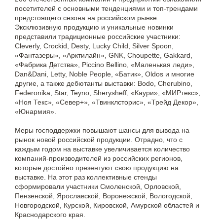
посетителей с основными тенденциями и топ-трендами
предстоящего сезона на российском рынке.
Эксклюзивную продукцию и уникальные новинки
представили традиционные российские участники:
Cleverly, Crockid, Desty, Lucky Child, Silver Spoon,
«Фантазеры», «Арктилайн», GNK, Choupette, Gakkard,
«Фабрика Детства», Piccino Bellino, «Маленькая леди»,
Dan&Dani, Letty, Noble People, «Батик», Oldos и многие
другие, а также дебютанты выставки: Bodo, Cherubino,
Federonika, Star, Teyno, Sherysheff, «Каури», «МИРтекс»,
«Ноя Текс», «Север+», «Твинклсторис», «Трейд Декор»,
«Юнармия».
Меры господдержки повышают шансы для вывода на
рынок новой российской продукции. Отрадно, что с
каждым годом на выставке увеличивается количество
компаний-производителей из российских регионов,
которые достойно презентуют свою продукцию на
выставке. На этот раз коллективные стенды
сформировали участники Смоленской, Орловской,
Пензенской, Ярославской, Воронежской, Вологодской,
Новгородской, Курской, Кировской, Амурской областей и
Краснодарского края.