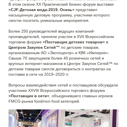
В этом сезоне XX Практический бизнес-форум выставки
«CJF-Детская мода-2019. Осень»
представил
насыщенную деловую программу, участники которого
смогли посетить уникальные мероприятия.
Более 250 руководителей ведущих компаний-
производителей, приняли участие в XVII Всероссийском
торговом форуме
«Поставщик детских товаров» с
Центром Закупок Сетей™
по детским товарам,
организованным АО «Экспоцентр» и КВК «Империя».
Свыше 70 закупщиков более 40 розничных сетей и
крупных интернет-магазинов в Центре Закупок Сетей™ по
детским товарам смогли договориться о контрактах на
поставки в сети на 2019–2020 гг.
Вопросы взаимодействия сетей и поставщиков обсуждали
участники XXVIII Всероссийского торгового форума
«Поставщик в сети»
, объединившего главных игроков
FMCG-рынка food/non-food категорий.