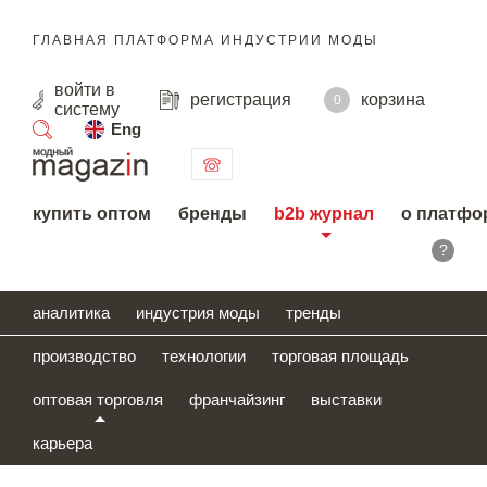
ГЛАВНАЯ ПЛАТФОРМА ИНДУСТРИИ МОДЫ
войти
в
регистрация
корзина
0
систему
Eng
поиск
купить оптом
бренды
b2b журнал
о платфо
?
аналитика
индустрия моды
тренды
производство
технологии
торговая площадь
оптовая торговля
франчайзинг
выставки
карьера