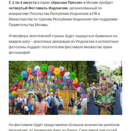
С 2 по 4 августа
в парке
«Красная Пресня»
в Москве пройдет
четвертый Фестиваль Индонезии
, организованный по
инициативе Посольства Республики Индонезия в РФ и
Министерства по туризму Республики Индонезия при поддержке
Правительства Москвы.
Атмосфера экзотической страны будет ощущаться буквально на
каждом шагу – красочные декорации из Индонезии и колоритные
фотозоны подарят посетителям фестиваля множество ярких
фотографий.
На фестивале будет представлено большое количество регионов
Индонезии, от провинции Ачех до Папуа. Свои двери для гостей