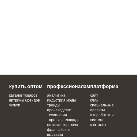
купить оптом
профессионалам
платформа
каталог товаров
аналитика
сайт
витрины брендов
индустрия моды
клуб
услуги
тренды
специальные
производство
проекты
технологии
как работать в
торговая площадь
системе
оптовая торговля
контакты
франчайзинг
выставки