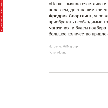
пишитесь на новости брендов
«Наша команда счастлива и 
полагаем, даст нашим клиен
Фредрик Свартлинг
, упра
приобретать необходимые то
магазинах, и будем подбира
большое количество привлек
Источник:
H&M group
Фото: Afound