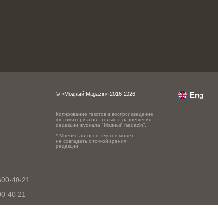
© «Модный Magazin» 2016-2026.
Eng
Копирование текстов и воспроизведение
фотоматериалов - только с разрешения
редакции журнала "Модный magazin".
* Мнение авторов текстов может
не совпадать с точкой зрения
редакции.
600-40-21
00-40-21
0-40-21