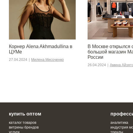
Корнер Alena Akhmadullina в
В Москве открылся
ЦУМе
большой магазин M
России
27.04.2024
|
Милена Мисоченко
26.04.2024
|
Амина Айзят
купить оптом
професс
каталог товаров
аналитика
витрины брендов
индустрия м
услуги
тренды