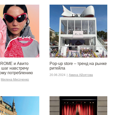
OME и Авито
Pop-up store – тренд на рынке
 шаг навстречу
ритейла
ому потреблению
20.06.2024
|
Амина Айзятова
Милена Мисоченко