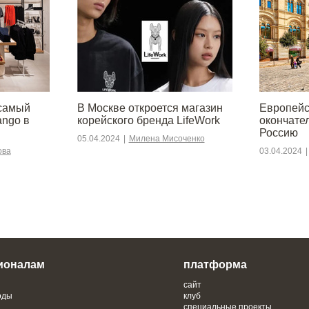
 самый
В Москве откроется магазин
Европейс
ango в
корейского бренда LifeWork
окончате
Россию
05.04.2024
|
Милена Мисоченко
ова
03.04.2024
|
ионалам
платформа
сайт
оды
клуб
специальные проекты