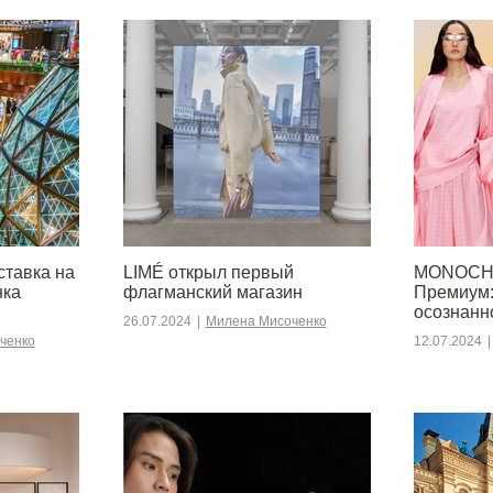
ставка на
LIMÉ открыл первый
MONOCHR
нка
флагманский магазин
Премиум:
осознанн
26.07.2024
|
Милена Мисоченко
ченко
12.07.2024
|