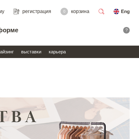
му
регистрация
корзина
Eng
0
поиск
форме
?
айзинг
выставки
карьера