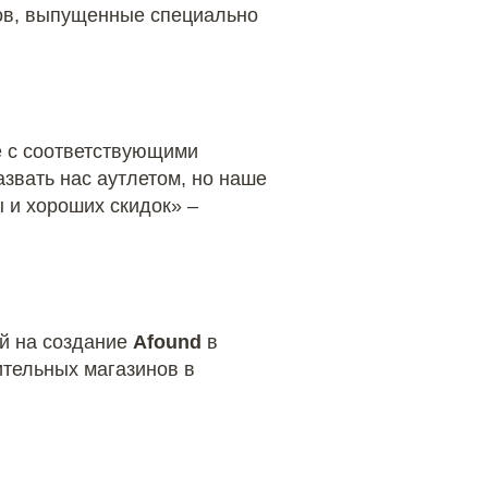
ов, выпущенные специально
е с соответствующими
вать нас аутлетом, но наше
 и хороших скидок» –
ой на создание
Afound
в
ительных магазинов в