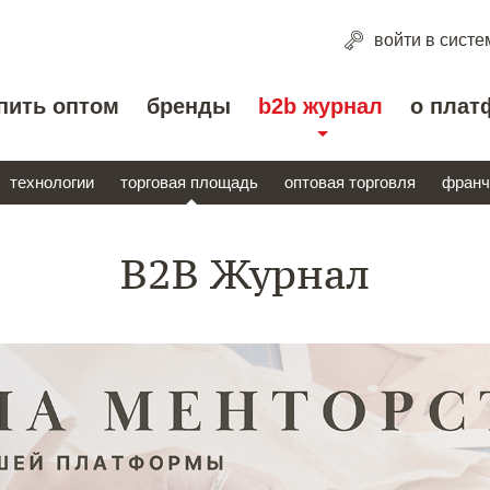
войти
в систе
пить оптом
бренды
b2b журнал
о плат
технологии
торговая площадь
оптовая торговля
франч
B2B Журнал