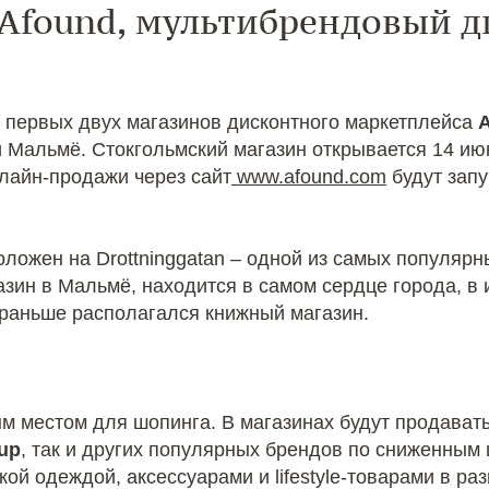
Afound, мультибрендовый 
 первых двух магазинов дисконтного маркетплейса
 Мальмё. Стокгольмский магазин открывается 14 ию
нлайн-продажи через сайт
www.afound.com
будут зап
оложен на Drottninggatan – одной из самых популярн
азин в Мальмё, находится в самом сердце города, в
 раньше располагался книжный магазин.
м местом для шопинга. В магазинах будут продавать
up
, так и других популярных брендов по сниженным 
ой одеждой, аксессуарами и lifestyle-товарами в ра