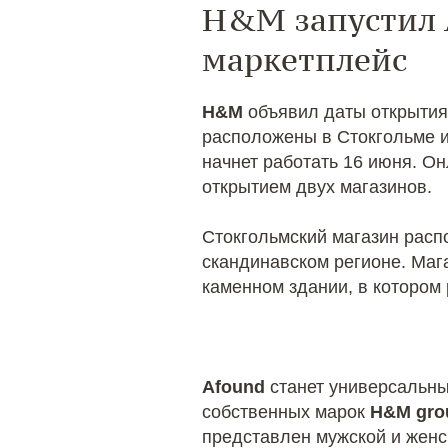
H&M запустил 
маркетплейс
H&M
объявил даты открытия
расположены в Стокгольме и
начнет работать 16 июня. О
открытием двух магазинов.
Стокгольмский магазин расп
скандинавском регионе. Маг
каменном здании, в котором
Afound
станет универсальны
собственных марок
H&M gro
представлен мужской и женск