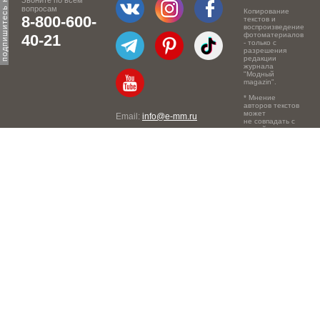
Звоните по всем
вопросам
Копирование
8-800-600-
текстов и
воспроизведение
фотоматериалов
40-21
- только с
разрешения
редакции
журнала
"Модный
magazin".
* Мнение
авторов текстов
может
Email:
info@e-mm.ru
не совпадать с
точкой зрения
Адреса:
редакции.
Россия, г. Москва, 105066,
Токмаков переулок, дом №
16, строение 2, телефон:
+7-903-140-03-57
Россия, г. Санкт-Петербург,
191186, Офисный центр
"Казанский", Казанская ул,
7, телефон: 8-800-600-40-
21
Россия, г. Краснодар,
105066, Офисный центр
"Кутузовский", Северная
ул., 490, телефон: 8-800-