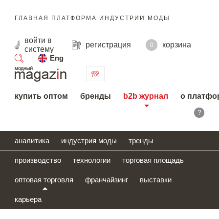
ГЛАВНАЯ ПЛАТФОРМА ИНДУСТРИИ МОДЫ
войти
в
регистрация
корзина
0
систему
Eng
поиск
купить оптом
бренды
b2b журнал
о платфо
?
аналитика
индустрия моды
тренды
производство
технологии
торговая площадь
оптовая торговля
франчайзинг
выставки
карьера