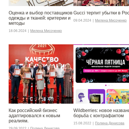
Оценка и выбор поставщиков
Gucci терпит убытки в Ро
одежды и тканей: критерии и
09.04.2024
|
Милена Мисоченко
методы
18.06.2024
|
Милена Мисоченко
​​Как российский бизнес
Wildberries: новое назван
адаптировался к новым
борьба с контрафактом
реалиям.
15.08.2022
|
Полина Денисова
29.09.2022
|
Полина Денисова