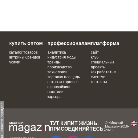
купить оптом
профессионалам
платформа
каталог товаров
аналитика
сайт
витрины брендов
индустрия моды
клуб
услуги
тренды
специальные
производство
проекты
технологии
как работать в
торговая площадь
системе
оптовая торговля
контакты
франчайзинг
выставки
карьера
одпишитесь на новости брендов
ТУТ КИПИТ ЖИЗНЬ,
© «Модный
Magazin» 2016-
ПРИСОЕДИНЯЙТЕСЬ:
2026.