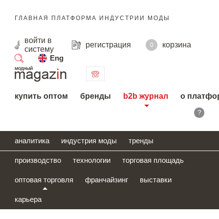
ГЛАВНАЯ ПЛАТФОРМА ИНДУСТРИИ МОДЫ
войти
в
регистрация
корзина
0
систему
Eng
поиск
купить оптом
бренды
b2b журнал
о платфо
?
аналитика
индустрия моды
тренды
производство
технологии
торговая площадь
оптовая торговля
франчайзинг
выставки
карьера