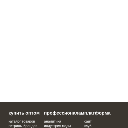
купить оптом
профессионалам
платформа
каталог товаров
аналитика
сайт
витрины брендов
индустрия моды
клуб