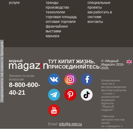
услуги
тренды
специальные
производство
проекты
технологии
как работать в
торговая площадь
системе
оптовая торговля
контакты
франчайзинг
выставки
карьера
одпишитесь на новости брендов
ТУТ КИПИТ ЖИЗНЬ,
© «Модный
Magazin» 2016-
ПРИСОЕДИНЯЙТЕСЬ:
2026.
Звоните по всем
вопросам
Копирование
8-800-600-
текстов и
воспроизведение
фотоматериалов
40-21
- только с
разрешения
редакции
журнала
"Модный
magazin".
* Мнение
авторов текстов
может
Email:
info@e-mm.ru
не совпадать с
точкой зрения
Адреса:
редакции.