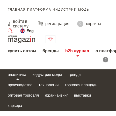
ГЛАВНАЯ ПЛАТФОРМА ИНДУСТРИИ МОДЫ
войти
в
регистрация
корзина
0
систему
Eng
поиск
купить оптом
бренды
b2b журнал
о платфо
?
аналитика
индустрия моды
тренды
производство
технологии
торговая площадь
оптовая торговля
франчайзинг
выставки
карьера