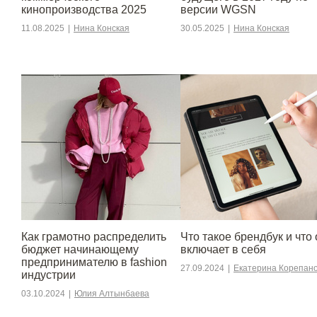
кинопроизводства 2025
версии WGSN
11.08.2025
|
Нина Конская
30.05.2025
|
Нина Конская
Как грамотно распределить
Что такое брендбук и что 
бюджет начинающему
включает в себя
предпринимателю в fashion
27.09.2024
|
Екатерина Корепан
индустрии
03.10.2024
|
Юлия Алтынбаева