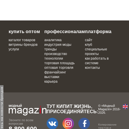
купить оптом
профессионалам
платформа
каталог товаров
аналитика
сайт
витрины брендов
индустрия моды
клуб
услуги
тренды
специальные
производство
проекты
технологии
как работать в
торговая площадь
системе
оптовая торговля
контакты
франчайзинг
выставки
карьера
одпишитесь на новости брендов
ТУТ КИПИТ ЖИЗНЬ,
© «Модный
Magazin» 2016-
ПРИСОЕДИНЯЙТЕСЬ:
2026.
Звоните по всем
вопросам
Копирование
8-800-600-
текстов и