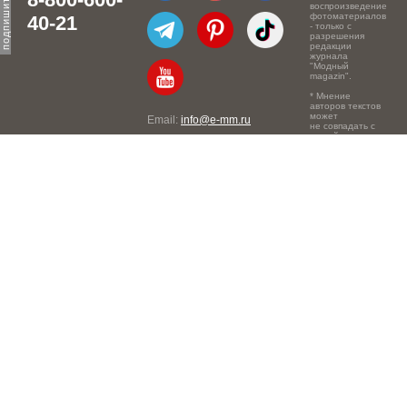
воспроизведение
фотоматериалов
40-21
- только с
разрешения
редакции
журнала
"Модный
magazin".
* Мнение
авторов текстов
может
Email:
info@e-mm.ru
не совпадать с
точкой зрения
Адреса:
редакции.
Россия, г. Москва, 105066,
Токмаков переулок, дом №
16, строение 2, телефон:
+7-903-140-03-57
Россия, г. Санкт-Петербург,
191186, Офисный центр
"Казанский", Казанская ул,
7, телефон: 8-800-600-40-
21
Россия, г. Краснодар,
105066, Офисный центр
"Кутузовский", Северная
ул., 490, телефон: 8-800-
600-40-21