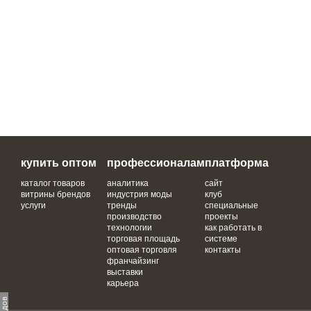
купить оптом
профессионалам
платформа
каталог товаров
аналитика
сайт
витрины брендов
индустрия моды
клуб
услуги
тренды
специальные
производство
проекты
технологии
как работать в
торговая площадь
системе
оптовая торговля
контакты
франчайзинг
выставки
карьера