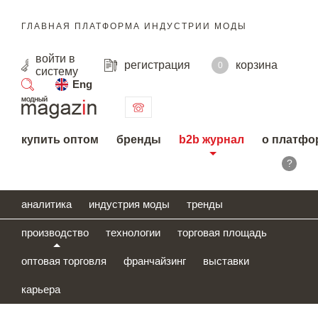
ГЛАВНАЯ ПЛАТФОРМА ИНДУСТРИИ МОДЫ
войти
в
регистрация
корзина
0
систему
Eng
поиск
купить оптом
бренды
b2b журнал
о платфо
?
аналитика
индустрия моды
тренды
производство
технологии
торговая площадь
оптовая торговля
франчайзинг
выставки
карьера