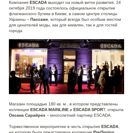
Компания
ESCADA
выходит на новый виток развития. 24
октября 2019 года состоялось официальное открытие
флагманского бутика в Киеве, в самом центре столицы
Украины −
Пассаже
, который всегда был особым местом
для ценителей моды, как для киевлян, так и для гостей
города.
Магазин площадью 180 кв. м., в котором представлены
коллекции
ESCADA MAINLINE
и
ESCADA SPOR
T, открыла
Оксана Сарайрех
− многолетний партнер ESCADA.
Торжественное мероприятие в честь открытия
ESCADA
,
на котором была представлена коллекция
Pre/Spring