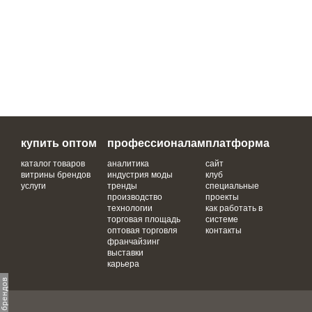
купить оптом
профессионалам
платформа
каталог товаров
аналитика
сайт
витрины брендов
индустрия моды
клуб
услуги
тренды
специальные
производство
проекты
технологии
как работать в
торговая площадь
системе
оптовая торговля
контакты
франчайзинг
выставки
карьера