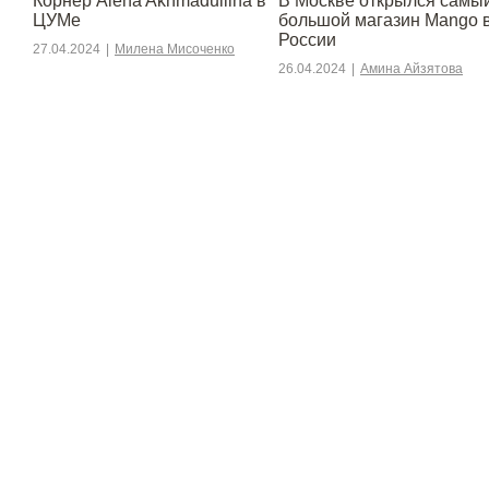
Корнер Alena Akhmadullina в
В Москве открылся самы
ЦУМе
большой магазин Mango 
России
27.04.2024
|
Милена Мисоченко
26.04.2024
|
Амина Айзятова