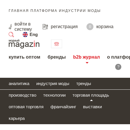
ГЛАВНАЯ ПЛАТФОРМА ИНДУСТРИИ МОДЫ
войти
в
регистрация
корзина
0
систему
Eng
поиск
купить оптом
бренды
b2b журнал
о платфо
?
аналитика
индустрия моды
тренды
производство
технологии
торговая площадь
оптовая торговля
франчайзинг
выставки
карьера