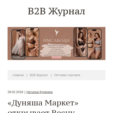
B2B Журнал
главная
|
B2B Журнал
|
Оптовая торговля
28.02.2018
|
Наталья Кулагина
«Дуняша Маркет»
открывает Весну