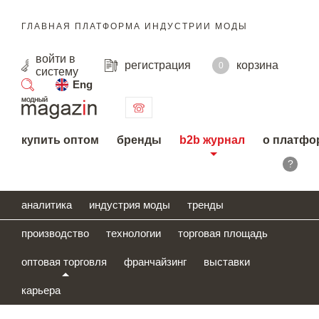
ГЛАВНАЯ ПЛАТФОРМА ИНДУСТРИИ МОДЫ
войти
в
регистрация
корзина
0
систему
Eng
поиск
купить оптом
бренды
b2b журнал
о платфо
?
аналитика
индустрия моды
тренды
производство
технологии
торговая площадь
оптовая торговля
франчайзинг
выставки
карьера