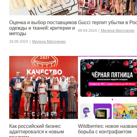
Оценка и выбор поставщиков
Gucci терпит убытки в Ро
одежды и тканей: критерии и
09.04.2024
|
Милена Мисоченко
методы
18.06.2024
|
Милена Мисоченко
​​Как российский бизнес
Wildberries: новое назван
адаптировался к новым
борьба с контрафактом