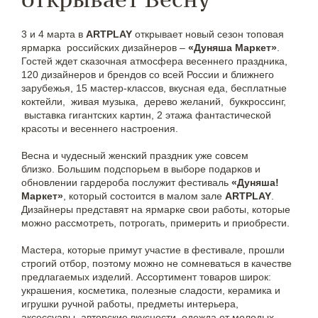
3 и 4 марта в
ARTPLAY
открывает новый сезон топовая
ярмарка российских дизайнеров –
«Дуняша Маркет»
.
Гостей ждет сказочная атмосфера весеннего праздника,
120 дизайнеров и брендов со всей России и ближнего
зарубежья, 15 мастер-классов, вкусная еда, бесплатные
коктейли, живая музыка, дерево желаний, буккроссинг,
выставка гигантских картин, 2 этажа фантастической
красоты и весеннего настроения.
Весна и чудесный женский праздник уже совсем
близко. Большим подспорьем в выборе подарков и
обновлении гардероба послужит фестиваль
«Дуняша!
Маркет»
, который состоится в малом зале
ARTPLAY
.
Дизайнеры представят на ярмарке свои работы, которые
можно рассмотреть, потрогать, примерить и приобрести.
Мастера, которые примут участие в фестивале, прошли
строгий отбор, поэтому можно не сомневаться в качестве
предлагаемых изделий. Ассортимент товаров широк:
украшения, косметика, полезные сладости, керамика и
игрушки ручной работы, предметы интерьера,
аксессуары, авторские вкусности, одежда от молодых