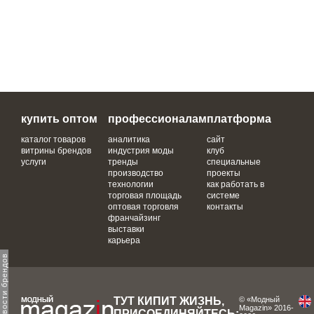
купить оптом
профессионалам
платформа
каталог товаров
аналитика
сайт
витрины брендов
индустрия моды
клуб
услуги
тренды
специальные
производство
проекты
технологии
как работать в
торговая площадь
системе
оптовая торговля
контакты
франчайзинг
выставки
карьера
ТУТ КИПИТ ЖИЗНЬ,
© «Модный
Magazin» 2016-
ПРИСОЕДИНЯЙТЕСЬ: