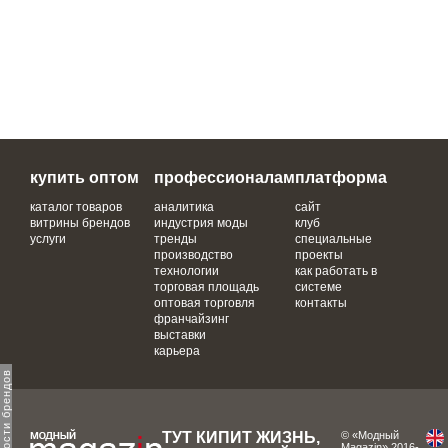
купить оптом
профессионалам
платформа
каталог товаров
аналитика
сайт
витрины брендов
индустрия моды
клуб
услуги
тренды
специальные
производство
проекты
технологии
как работать в
торговая площадь
системе
оптовая торговля
контакты
франчайзинг
выставки
карьера
ТУТ КИПИТ ЖИЗНЬ,
© «Модный
Magazin» 2016-