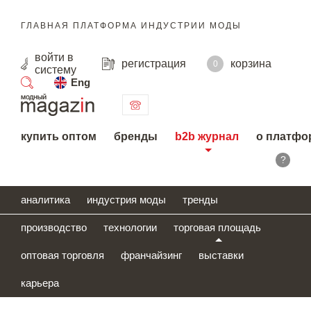
ГЛАВНАЯ ПЛАТФОРМА ИНДУСТРИИ МОДЫ
войти
в
регистрация
корзина
0
систему
Eng
поиск
купить оптом
бренды
b2b журнал
о платфо
?
аналитика
индустрия моды
тренды
производство
технологии
торговая площадь
оптовая торговля
франчайзинг
выставки
карьера