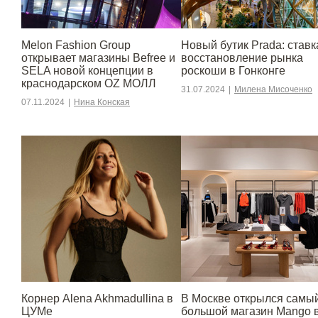
Melon Fashion Group
Новый бутик Prada: ставк
открывает магазины Befree и
восстановление рынка
SELA новой концепции в
роскоши в Гонконге
краснодарском OZ МОЛЛ
31.07.2024
|
Милена Мисоченко
07.11.2024
|
Нина Конская
Корнер Alena Akhmadullina в
В Москве открылся самы
ЦУМе
большой магазин Mango 