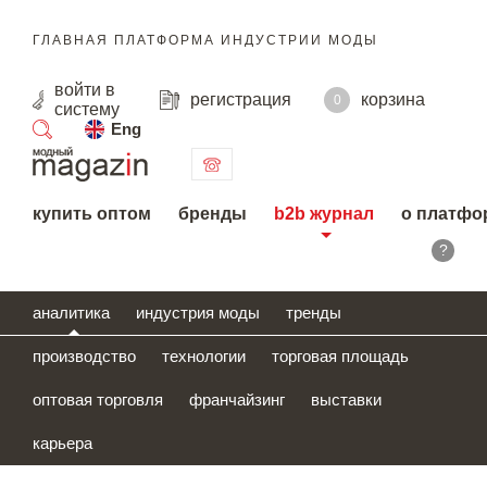
ГЛАВНАЯ ПЛАТФОРМА ИНДУСТРИИ МОДЫ
войти
в
регистрация
корзина
0
систему
Eng
поиск
купить оптом
бренды
b2b журнал
о платфо
?
аналитика
индустрия моды
тренды
производство
технологии
торговая площадь
оптовая торговля
франчайзинг
выставки
карьера