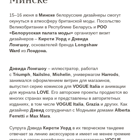
15–16 июня в
Минске
белорусские дизайнеры смогут
окунуться в атмосферу британской моды. Посольство
Великобритании в Республике Беларусь и
РОО
«Белорусская палата моды»
организуют визит
дизайнеров –
Кирсти Уорд
и
Дэвида
Лонгшоу
,
основателей бренда
Longshaw
Ward
из
Лондона.
Дэвида Лонгшоу
– иллюстратор, работал
с
Triumph
,
NailsInc
,
Michelin
, универмагом
Harrods
,
занимался оформлением витрин для магазинов,
выпустил серию комиксов для
VOGUE Italia
и анимации
для журнала
LOVE
. Его авторские проекты продаются во
многих странах мира и представлены в авторитетных
изданиях, в том числе
VOGUE Italia
,
Grazia
и других. Как
дизайнер
Дэвид
сотрудничал с Модными домами
Alberta
Ferretti
и
Max Mara
.
Супруга Дэвида
Кирсти Уорд
в их творческом тандеме
отвечает за линию аксессуаров и имеет не менее громкие
имена в своем портфолио: она представляла
VOGUE