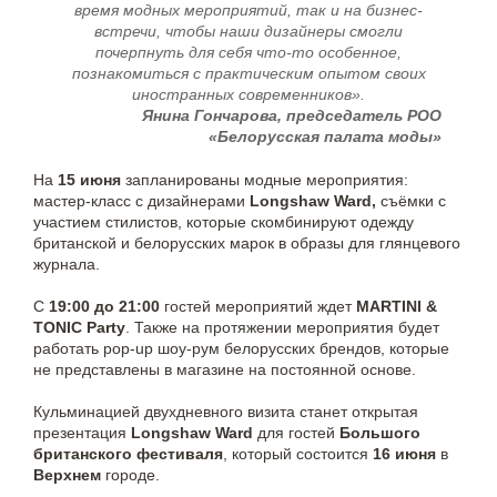
время модных мероприятий, так и на бизнес-
встречи, чтобы наши дизайнеры смогли
почерпнуть для себя что-то особенное,
познакомиться с практическим опытом своих
иностранных современников».
Янина Гончарова, председатель РОО
«Белорусская палата моды»
На
15 июня
запланированы модные мероприятия:
мастер-класс с дизайнерами
Longshaw Ward,
съёмки с
участием стилистов, которые скомбинируют одежду
британской и белорусских марок в образы для глянцевого
журнала.
С
19:00 до 21:00
гостей мероприятий ждет
MARTINI &
TONIC Party
. Также на протяжении мероприятия будет
работать pop-up шоу-рум белорусских брендов, которые
не представлены в магазине на постоянной основе.
Кульминацией двухдневного визита станет открытая
презентация
Longshaw Ward
для гостей
Большого
британского фестиваля
, который состоится
16 июня
в
Верхнем
городе.