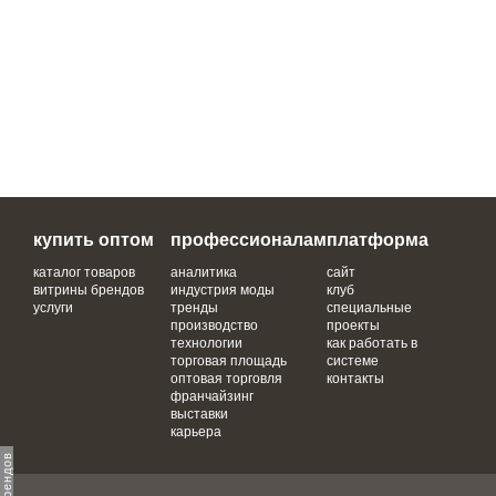
купить оптом
профессионалам
платформа
каталог товаров
аналитика
сайт
витрины брендов
индустрия моды
клуб
услуги
тренды
специальные
производство
проекты
технологии
как работать в
торговая площадь
системе
оптовая торговля
контакты
франчайзинг
выставки
карьера