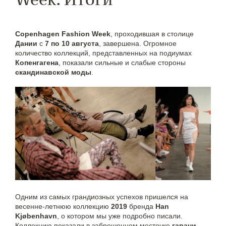
Copenhagen Fashion Week
, проходившая в столице
Дании
с
7 по 10 августа
, завершена. Огромное
количество коллекций, представленных на подиумах
Копенгагена
, показали сильные и слабые стороны
скандинавской моды
.
Одним из самых грандиозных успехов пришелся на
весенне-летнюю коллекцию
2019
бренда
Han
Kjøbenhavn
, о котором мы уже подробно писали.
Коллекцию показали в заброшенном местечке
гавани
,