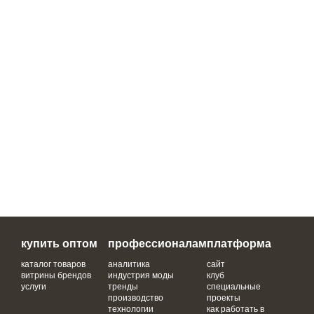
купить оптом
профессионалам
платформа
каталог товаров
аналитика
сайт
витрины брендов
индустрия моды
клуб
услуги
тренды
специальные
производство
проекты
технологии
как работать в