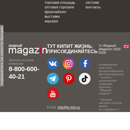
торговая площадь
системе
оптовая торговля
контакты
франчайзинг
выставки
карьера
одпишитесь на новости брендов
ТУТ КИПИТ ЖИЗНЬ,
© «Модный
Magazin» 2016-
ПРИСОЕДИНЯЙТЕСЬ:
2026.
Звоните по всем
вопросам
Копирование
8-800-600-
текстов и
воспроизведение
фотоматериалов
40-21
- только с
разрешения
редакции
журнала
"Модный
magazin".
* Мнение
авторов текстов
может
Email:
info@e-mm.ru
не совпадать с
точкой зрения
Адреса:
редакции.
Россия, г. Москва, 105066,
Токмаков переулок, дом №