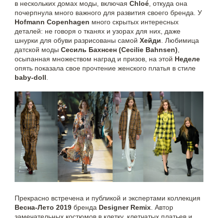
в нескольких домах моды, включая
Chloé
, откуда она
почерпнула много важного для развития своего бренда. У
Hofmann Copenhagen
много скрытых интересных
деталей: не говоря о тканях и узорах для них, даже
шнурки для обуви разрисованы самой
Хейди
. Любимица
датской моды
Сесиль Бахнсен (Cecilie Bahnsen)
,
осыпанная множеством наград и призов, на этой
Неделе
опять показала свое прочтение женского платья в стиле
baby-doll
.
Прекрасно встречена и публикой и экспертами коллекция
Весна-Лето 2019
бренда
Designer Remix
. Автор
замечательных костюмов в клетку, клетчатых платьев и