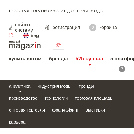
ГЛАВНАЯ ПЛАТФОРМА ИНДУСТРИИ МОДЫ
войти
в
регистрация
корзина
0
систему
Eng
поиск
купить оптом
бренды
b2b журнал
о платфо
?
аналитика
индустрия моды
тренды
производство
технологии
торговая площадь
оптовая торговля
франчайзинг
выставки
карьера