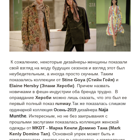
К сожалению, некоторые дизайнеры-женщины показали
свой взгляд на моду будущих сезонов и взгляд этот был
неубедительным, а иногда просто скучным. Таким
показались коллекции от
Stine Goya
(Стийн Гойя)
и
Elaine Hersby (Элани Херсби)
. Причем назвать
новичками в фешн-индустрии оба бренда трудно. В
оправдание
Херсби
можно лишь сказать, что это был ее
первый полный показ
runway
.
Так же показалась слишком
Naja
ординарной коллекция
Осень-2019
дизайнера
Munthe
.
Интересным, но не без заигрывания с
прошлыми заслугами показалась коллекция женской
одежды от
MKDT - Марка Кенли Домино Тана (Mark
Kenly Domino Tan)
. Основной упрек может быть и
комплиментом, смотря как вы относитесь к компиляции.