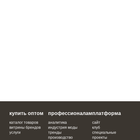
купить оптом
профессионалам
платформа
каталог товаров
аналитика
сайт
витрины брендов
индустрия моды
клуб
услуги
тренды
специальные
производство
проекты