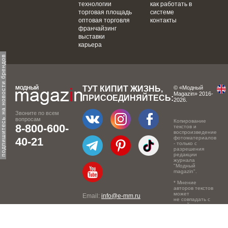
технологии
как работать в
торговая площадь
системе
оптовая торговля
контакты
франчайзинг
выставки
карьера
одпишитесь на новости брендов
ТУТ КИПИТ ЖИЗНЬ,
© «Модный
Magazin» 2016-
ПРИСОЕДИНЯЙТЕСЬ:
2026.
Звоните по всем
вопросам
Копирование
8-800-600-
текстов и
воспроизведение
фотоматериалов
40-21
- только с
разрешения
редакции
журнала
"Модный
magazin".
* Мнение
авторов текстов
может
Email:
info@e-mm.ru
не совпадать с
точкой зрения
Адреса:
редакции.
Россия, г. Москва, 105066,