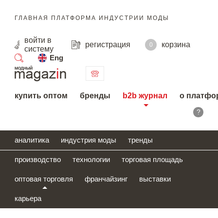
ГЛАВНАЯ ПЛАТФОРМА ИНДУСТРИИ МОДЫ
войти
в
регистрация
корзина
0
систему
Eng
поиск
купить оптом
бренды
b2b журнал
о платфо
?
аналитика
индустрия моды
тренды
производство
технологии
торговая площадь
оптовая торговля
франчайзинг
выставки
карьера