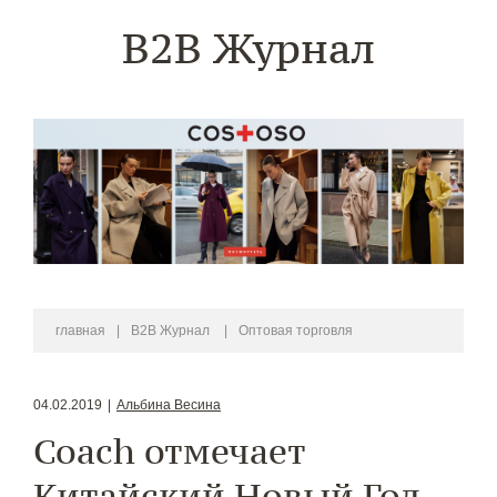
B2B Журнал
главная
|
B2B Журнал
|
Оптовая торговля
04.02.2019
|
Альбина Весина
Coach отмечает
Китайский Новый Год