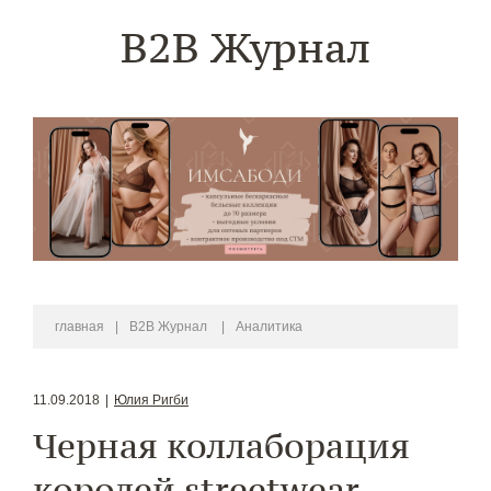
B2B Журнал
главная
|
B2B Журнал
|
Аналитика
11.09.2018
|
Юлия Ригби
Черная коллаборация
королей streetwear