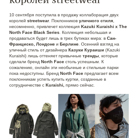
10 сентября поступила в продажу коллаборация двух
королей
streetwear
. Поклонников
уличного стиля
,
несомненно, привлечет коллекция
Kazuki Kuraishi x The
North Face Black Series
. Коллекция небольшая и
продаваться будет лишь в трех бутиках мира: в
Сан-
Франциско, Лондоне
и
Берлине
. Осенний взгляд на
уличный стиль от дизайнера
Казуки Кураиши
(Kazuki
Kuraishi) лишь оттеняет привычные
тренды
, которые
сделали
бренд
North Face
столь успешным. К
сожалению, онлайн эти необычные и стильные парки
пока недоступны. Бренд
North Face
предлагает всем
поклонникам успеть купить куртки, созданные в
сотрудничестве с
Kuraishi,
прямо сейчас.