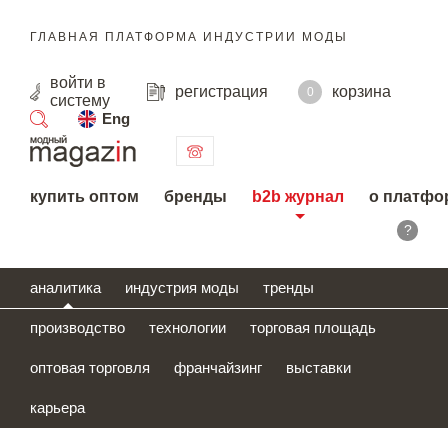
ГЛАВНАЯ ПЛАТФОРМА ИНДУСТРИИ МОДЫ
войти
в
регистрация
корзина
0
систему
Eng
поиск
купить оптом
бренды
b2b журнал
о платфо
?
аналитика
индустрия моды
тренды
производство
технологии
торговая площадь
оптовая торговля
франчайзинг
выставки
карьера