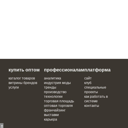
купить оптом
профессионалам
платформа
каталог товаров
аналитика
сайт
витрины брендов
индустрия моды
клуб
услуги
тренды
специальные
производство
проекты
технологии
как работать в
торговая площадь
системе
оптовая торговля
контакты
франчайзинг
выставки
карьера