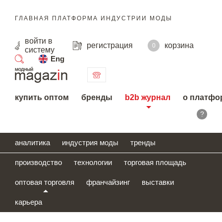
ГЛАВНАЯ ПЛАТФОРМА ИНДУСТРИИ МОДЫ
войти
в
регистрация
корзина
0
систему
Eng
поиск
купить оптом
бренды
b2b журнал
о платфо
?
аналитика
индустрия моды
тренды
производство
технологии
торговая площадь
оптовая торговля
франчайзинг
выставки
карьера