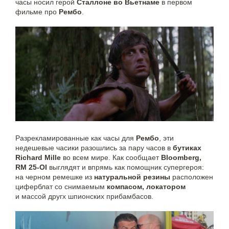
часы носил герой
Сталлоне во Вьетнаме
в первом
фильме про
Рембо
.
Разрекламированные как часы для
Рембо
, эти
недешевые часики разошлись за пару часов в
бутиках
Richard Mille
во всем мире. Как сообщает
Bloomberg,
RM 25-OI
выглядят и впрямь как помощник супергероя:
на черном ремешке из
натуральной резины
расположен
циферблат со снимаемым
компасом, локатором
и массой другх шпионских прибамбасов.