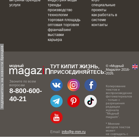
витрины брендов
индустрия моды
клуб
услуги
тренды
специальные
производство
проекты
технологии
как работать в
торговая площадь
системе
оптовая торговля
контакты
франчайзинг
выставки
карьера
одпишитесь на новости брендов
ТУТ КИПИТ ЖИЗНЬ,
© «Модный
Magazin» 2016-
ПРИСОЕДИНЯЙТЕСЬ:
2026.
Звоните по всем
вопросам
Копирование
8-800-600-
текстов и
воспроизведение
фотоматериалов
40-21
- только с
разрешения
редакции
журнала
"Модный
magazin".
* Мнение
авторов текстов
может
Email:
info@e-mm.ru
не совпадать с
точкой зрения