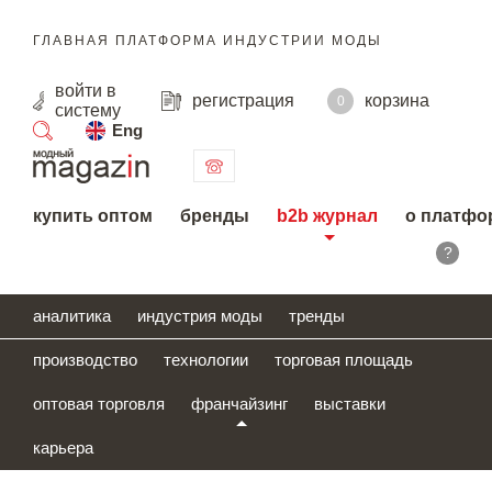
ГЛАВНАЯ ПЛАТФОРМА ИНДУСТРИИ МОДЫ
войти
в
регистрация
корзина
0
систему
Eng
поиск
купить оптом
бренды
b2b журнал
о платфо
?
аналитика
индустрия моды
тренды
производство
технологии
торговая площадь
оптовая торговля
франчайзинг
выставки
карьера