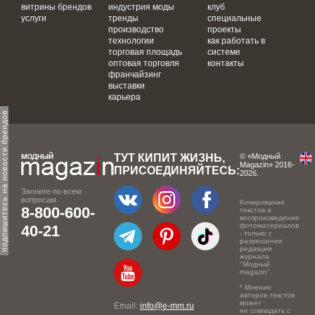
витрины брендов
индустрия моды
клуб
услуги
тренды
специальные
производство
проекты
технологии
как работать в
торговая площадь
системе
оптовая торговля
контакты
франчайзинг
выставки
карьера
одпишитесь на новости брендов
ТУТ КИПИТ ЖИЗНЬ,
© «Модный
Magazin» 2016-
ПРИСОЕДИНЯЙТЕСЬ:
2026.
Звоните по всем
вопросам
Копирование
8-800-600-
текстов и
воспроизведение
фотоматериалов
40-21
- только с
разрешения
редакции
журнала
"Модный
magazin".
* Мнение
авторов текстов
может
Email:
info@e-mm.ru
не совпадать с