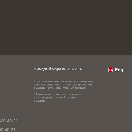
© «Модный Magazin» 2016-2026.
Eng
Копирование текстов и воспроизведение
фотоматериалов - только с разрешения
редакции журнала "Модный magazin".
* Мнение авторов текстов может
не совпадать с точкой зрения
редакции.
600-40-21
00-40-21