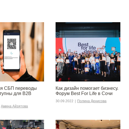
ля СБП переводы
Как дизайн помогает бизнесу.
ступны для B2B
Форум Best For Life в Сочи
30.09.2022
|
Полина Денисова
Амина Айзятова