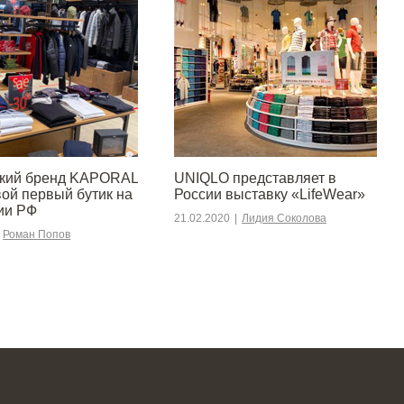
ский бренд KAPORAL
UNIQLO представляет в
вой первый бутик на
России выставку «LifeWear»
ии РФ
21.02.2020
|
Лидия Соколова
Роман Попов