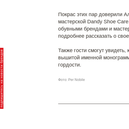
Покрас этих пар доверили А
мастерской Dandy Shoe Care.
обувными брендами и мастер
подробнее рассказать о сво
Также гости смогут увидеть, 
пишитесь на новости брендов
вышитой именной монограм
гордости.
Фото: Per Nobile