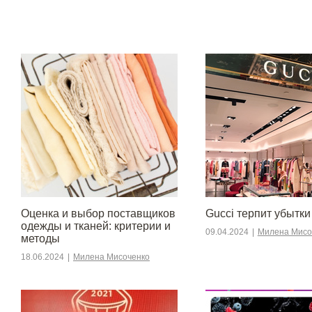
Оценка и выбор поставщиков
Gucci терпит убытки
одежды и тканей: критерии и
09.04.2024
|
Милена Мисо
методы
18.06.2024
|
Милена Мисоченко