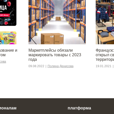
азвание и
Маркетплейсы обязали
Француз
том
маркировать товары с 2023
открыл с
года
территор
сова
09.08.2022
|
Полина Денисова
19.01.2021
|
ионалам
платформа