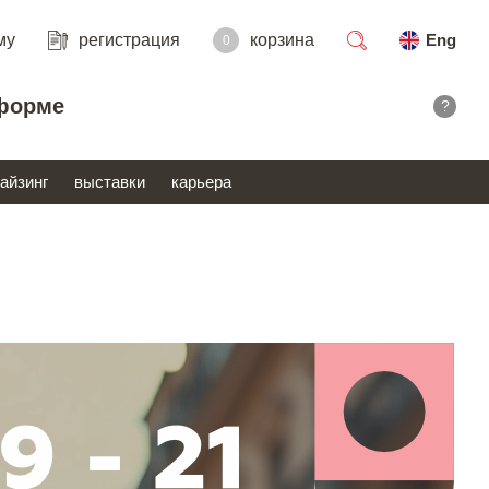
му
регистрация
корзина
Eng
0
поиск
форме
?
айзинг
выставки
карьера