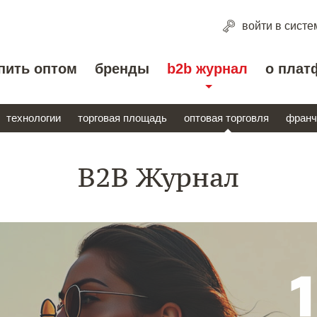
войти
в систе
пить оптом
бренды
b2b журнал
о плат
технологии
торговая площадь
оптовая торговля
франч
B2B Журнал