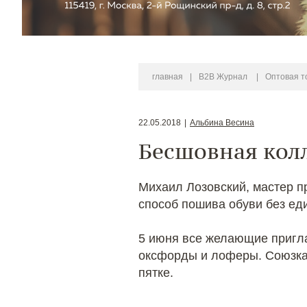
главная
|
B2B Журнал
|
Оптовая т
22.05.2018
|
Альбина Весина
Бесшовная колл
Михаил Лозовский, мастер п
способ пошива обуви без ед
5 июня все желающие пригла
оксфорды и лоферы. Союзка, 
пятке.