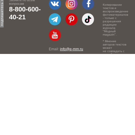
Звоните по всем
вопросам
Копирование
8-800-600-
текстов и
воспроизведение
фотоматериалов
40-21
- только с
разрешения
редакции
журнала
"Модный
magazin".
* Мнение
авторов текстов
может
Email:
info@e-mm.ru
не совпадать с
точкой зрения
Адреса:
редакции.
Россия, г. Москва, 105066,
Токмаков переулок, дом №
16, строение 2, телефон:
+7-903-140-03-57
Россия, г. Санкт-Петербург,
191186, Офисный центр
"Казанский", Казанская ул,
7, телефон: 8-800-600-40-
21
Россия, г. Краснодар,
105066, Офисный центр
"Кутузовский", Северная
ул., 490, телефон: 8-800-