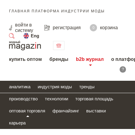
ГЛАВНАЯ ПЛАТФОРМА ИНДУСТРИИ МОДЫ
войти
в
регистрация
корзина
0
систему
Eng
поиск
купить оптом
бренды
b2b журнал
о платфо
?
аналитика
индустрия моды
тренды
производство
технологии
торговая площадь
оптовая торговля
франчайзинг
выставки
карьера