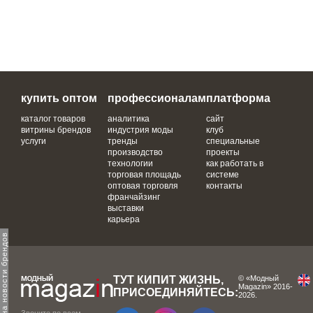
купить оптом
профессионалам
платформа
каталог товаров
аналитика
сайт
витрины брендов
индустрия моды
клуб
услуги
тренды
специальные
производство
проекты
технологии
как работать в
торговая площадь
системе
оптовая торговля
контакты
франчайзинг
выставки
карьера
одпишитесь на новости брендов
ТУТ КИПИТ ЖИЗНЬ,
© «Модный
Magazin» 2016-
ПРИСОЕДИНЯЙТЕСЬ:
2026.