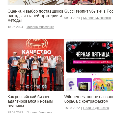
Оценка и выбор поставщиков
Gucci терпит убытки в Ро
одежды и тканей: критерии и
09.04.2024
|
Милена Мисоченко
методы
18.06.2024
|
Милена Мисоченко
​​Как российский бизнес
Wildberries: новое назван
адаптировался к новым
борьба с контрафактом
реалиям.
15.08.2022
|
Полина Денисова
29.09.2022
|
Полина Денисова