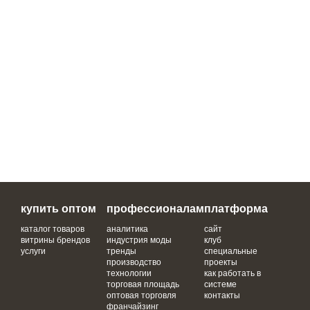
купить оптом
профессионалам
платформа
каталог товаров
аналитика
сайт
витрины брендов
индустрия моды
клуб
услуги
тренды
специальные
производство
проекты
технологии
как работать в
торговая площадь
системе
оптовая торговля
контакты
франчайзинг