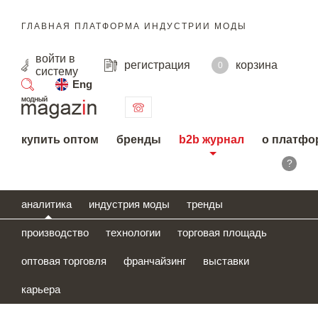
ГЛАВНАЯ ПЛАТФОРМА ИНДУСТРИИ МОДЫ
войти
в
регистрация
корзина
0
систему
Eng
поиск
купить оптом
бренды
b2b журнал
о платфо
?
аналитика
индустрия моды
тренды
производство
технологии
торговая площадь
оптовая торговля
франчайзинг
выставки
карьера