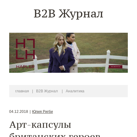
B2B Журнал
главная
|
B2B Журнал
|
Аналитика
04.12.2018
|
Юлия Ригби
Арт-капсулы
британских героев